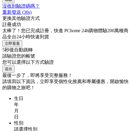
沒收到驗證碼嗎？
重新發送
(
30
s)
更換其他驗證方式
註冊成功
太棒了！您已完成註冊，快進 PChome 24h購物體驗200萬種商
品全台24小時快速到貨
立即逛逛
5
秒後自動跳轉
請驗證您的帳號
您可以選擇以下方式驗證
送出
最後一步了，即將享受完整服務！
請填寫以下資訊，立即享受個性化推薦和專屬優惠，開啟愉快
的購物之旅吧！
生日
年
月
日
性別
請選擇性別