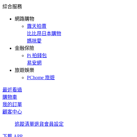
綜合服務
網路購物
露天拍賣
比比昂日本購物
媽咪愛
金融保險
Pi 拍錢包
易安網
旅遊娛樂
PChome 旅遊
最近看過
購物車
我的訂單
顧客中心
追蹤清單
退貨
會員設定
下載 APP