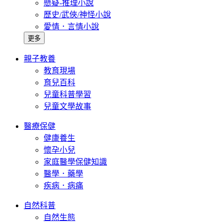
懸疑-推理小說
歷史/武俠/神怪小說
愛情．言情小說
更多
親子教養
教育現場
育兒百科
兒童科普學習
兒童文學故事
醫療保健
健康養生
懷孕小兒
家庭醫學保健知識
醫學．藥學
疾病．病痛
自然科普
自然生態