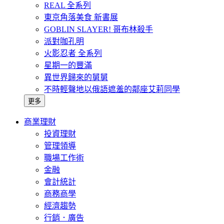
REAL 全系列
東京角落美食 新書展
GOBLIN SLAYER! 哥布林殺手
派對咖孔明
火影忍者 全系列
星期一的豐滿
異世界歸來的舅舅
不時輕聲地以俄語遮羞的鄰座艾莉同學
更多
商業理財
投資理財
管理領導
職場工作術
金融
會計統計
商務商學
經濟趨勢
行銷．廣告