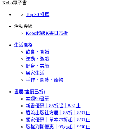
Kobo電子書
Top 30 推薦
活動專區
Kobo超級K書日75折
生活風格
飲食．食譜
運動．遊戲
健身．美顏
居家生活
手作．園藝．寵物
書展(售價已折)
本週99書單
新書優惠｜85折起｜8/31止
遠流出版社方展｜85折｜8/31止
獨家優惠｜單本79折起｜8/31止
版權到期優惠｜99元起｜9/30止