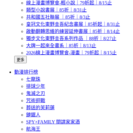
線上漫畫博覽會-輕小說｜79折起｜8/15止
類型小說書展｜85折｜8/31止
共和國五社聯展 ｜85折｜8/3止
皇冠文化東野圭吾紀念書展｜85折起｜8/31止
啟動翻轉思維的練習延伸書展｜85折｜8/14止
獨步文化東野圭吾系列作品 ｜88折｜8/27止
大牌一起來全書系｜85折｜8/13止
2026線上漫畫博覽會-漫畫｜79折起｜8/15止
更多
動漫排行榜
七龍珠
排球少年
鬼滅之刃
咒術迴戰
葬送的芙莉蓮
鏈鋸人
SPY×FAMILY 間諜家家酒
航海王