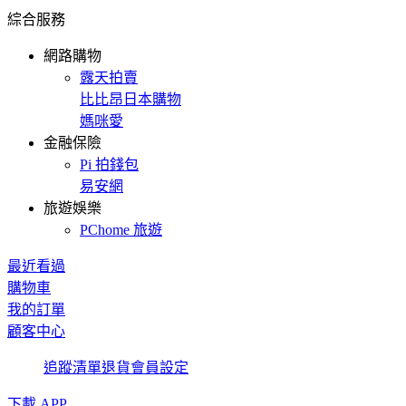
綜合服務
網路購物
露天拍賣
比比昂日本購物
媽咪愛
金融保險
Pi 拍錢包
易安網
旅遊娛樂
PChome 旅遊
最近看過
購物車
我的訂單
顧客中心
追蹤清單
退貨
會員設定
下載 APP