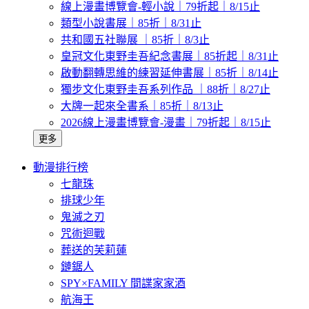
線上漫畫博覽會-輕小說｜79折起｜8/15止
類型小說書展｜85折｜8/31止
共和國五社聯展 ｜85折｜8/3止
皇冠文化東野圭吾紀念書展｜85折起｜8/31止
啟動翻轉思維的練習延伸書展｜85折｜8/14止
獨步文化東野圭吾系列作品 ｜88折｜8/27止
大牌一起來全書系｜85折｜8/13止
2026線上漫畫博覽會-漫畫｜79折起｜8/15止
更多
動漫排行榜
七龍珠
排球少年
鬼滅之刃
咒術迴戰
葬送的芙莉蓮
鏈鋸人
SPY×FAMILY 間諜家家酒
航海王