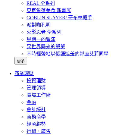
REAL 全系列
東京角落美食 新書展
GOBLIN SLAYER! 哥布林殺手
派對咖孔明
火影忍者 全系列
星期一的豐滿
異世界歸來的舅舅
不時輕聲地以俄語遮羞的鄰座艾莉同學
更多
商業理財
投資理財
管理領導
職場工作術
金融
會計統計
商務商學
經濟趨勢
行銷．廣告