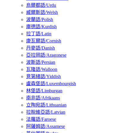
烏爾都語/Urdu
威爾斯語/Welsh
波蘭語/Polish
庫德語/Kurdish
拉丁語/Latin
康瓦爾語/Cornish
丹麥語/Danish
亞拉岡語/Aragonese
波斯語/Persian
瓦隆語/Walloon
意第緒語/Yiddish
盧森堡語/Luxembourgish
林堡語/Limburgan
南非語/Afrikaans
立陶宛語/Lithuanian
拉脫維亞語/Latvian
法羅語/Faroese
阿薩姆語/Assamese