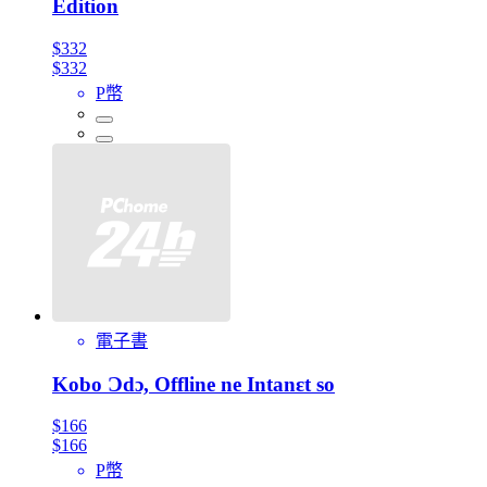
Edition
$332
$332
P幣
電子書
Kobo Ɔdɔ, Offline ne Intanɛt so
$166
$166
P幣