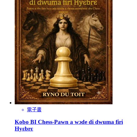
電子書
Kobo BI Chess-Pawn a wɔde di dwuma firi
Hyɛbrɛ