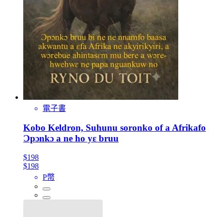
電子書
Kobo Keldron, Suhunu soronko of a Afrikafo
Ɔpɔnkɔ a ne ho yɛ bruu
$198
$198
P幣