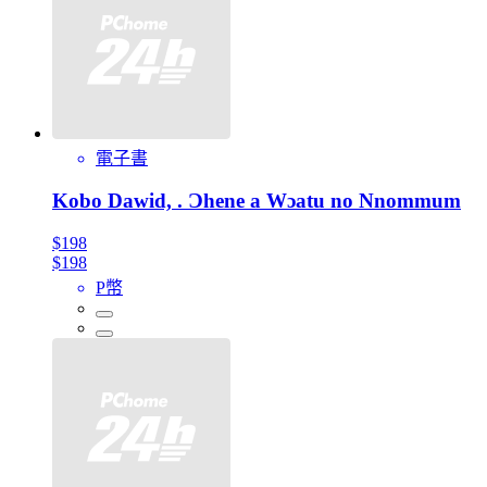
電子書
Kobo Dawid, . Ɔhene a Wɔatu no Nnommum
$198
$198
P幣