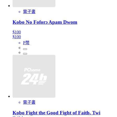
電子書
Kobo No Foforɔ Apam Dwom
$100
$100
P幣
電子書
Kobo Fight the Good Fight of Faith, Twi