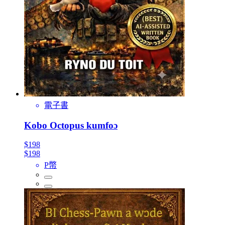
電子書
Kobo Octopus kumfoɔ
$198
$198
P幣