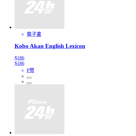
電子書
Kobo Akan English Lexicon
$186
$186
P幣