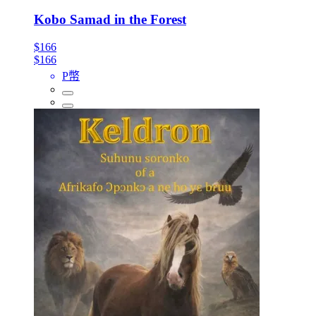
Kobo Samad in the Forest
$166
$166
P幣