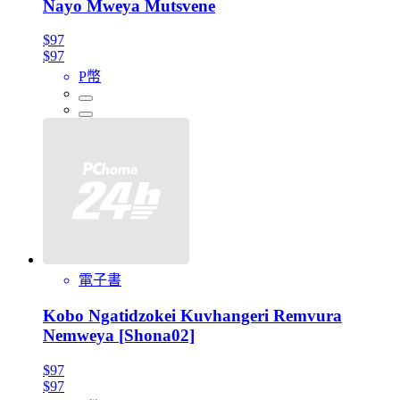
Nayo Mweya Mutsvene
$97
$97
P幣
電子書
Kobo Ngatidzokei Kuvhangeri Remvura
Nemweya [Shona02]
$97
$97