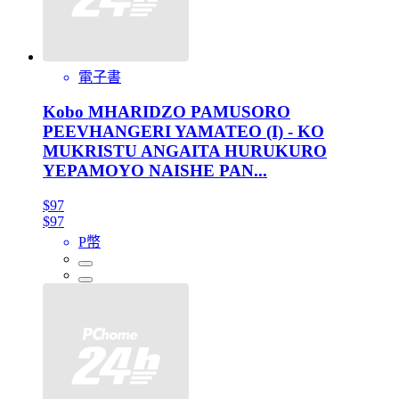
電子書
Kobo MHARIDZO PAMUSORO
PEEVHANGERI YAMATEO (I) - KO
MUKRISTU ANGAITA HURUKURO
YEPAMOYO NAISHE PAN...
$97
$97
P幣