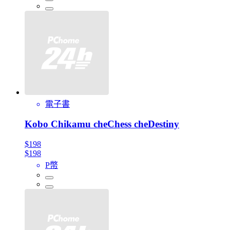
電子書
Kobo Chikamu cheChess cheDestiny
$198
$198
P幣