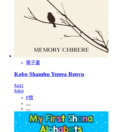
電子書
Kobo Shamhu Yezera Renyu
$441
$464
P幣