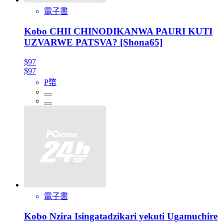
電子書
Kobo CHII CHINODIKANWA PAURI KUTI
UZVARWE PATSVA? [Shona65]
$97
$97
P幣
電子書
Kobo Nzira Isingatadzikari yekuti Ugamuchire