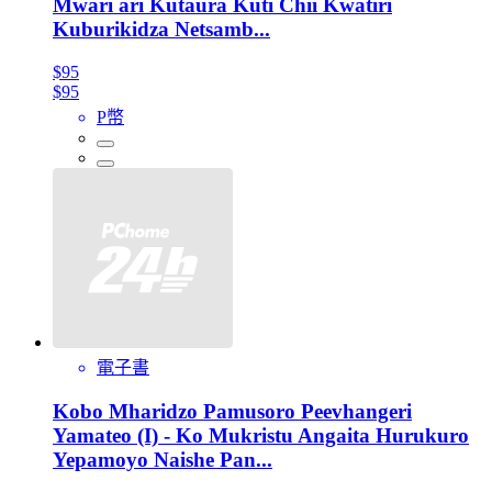
Mwari ari Kutaura Kuti Chii Kwatiri
Kuburikidza Netsamb...
$95
$95
P幣
電子書
Kobo Mharidzo Pamusoro Peevhangeri
Yamateo (I) - Ko Mukristu Angaita Hurukuro
Yepamoyo Naishe Pan...