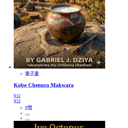
電子書
Kobo Chenura Makwara
$32
$32
P幣