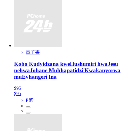
電子書
Kobo Kudyidzana kweHushumiri hwaJesu
nehwaJohane Mubhapatidzi Kwakanyorwa
muEvhangeri Ina
$95
$95
P幣