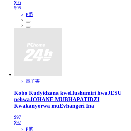
$95
$95
P幣
電子書
Kobo Kudyidzana kweHushumiri hwaJESU
nehwaJOHANE MUBHAPATIDZI
Kwakanyorwa muEvhangeri Ina
$97
$97
P幣