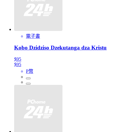
電子書
Kobo Dzidziso Dzekutanga dza Kristu
$95
$95
P幣