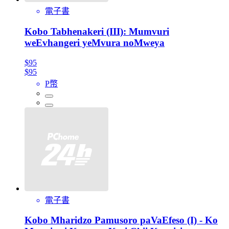
電子書
Kobo Tabhenakeri (III): Mumvuri
weEvhangeri yeMvura noMweya
$95
$95
P幣
電子書
Kobo Mharidzo Pamusoro paVaEfeso (I) - Ko