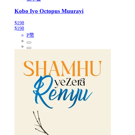
Kobo Iyo Octopus Muurayi
$198
$198
P幣