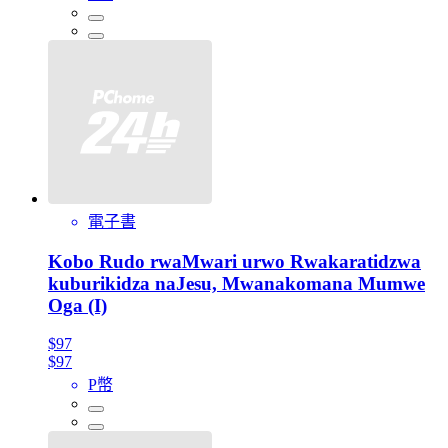
電子書
Kobo Rudo rwaMwari urwo Rwakaratidzwa
kuburikidza naJesu, Mwanakomana Mumwe
Oga (I)
$97
$97
P幣