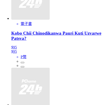
電子書
Kobo Chii Chinodikanwa Pauri Kuti Uzvarwe
Patsva?
$95
$95
P幣