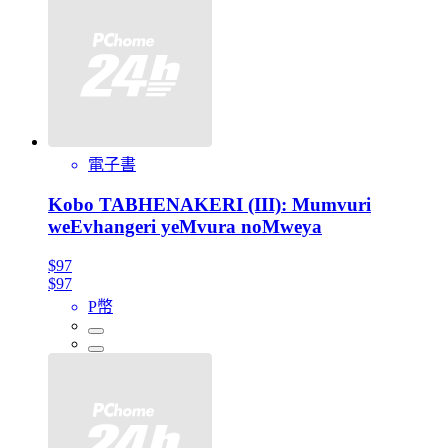
電子書
Kobo TABHENAKERI (III): Mumvuri
weEvhangeri yeMvura noMweya
$97
$97
P幣