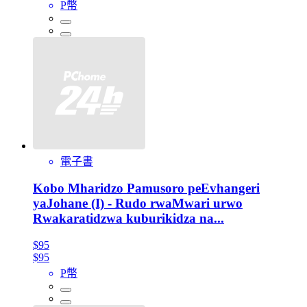
P幣
電子書
Kobo Mharidzo Pamusoro peEvhangeri
yaJohane (I) - Rudo rwaMwari urwo
Rwakaratidzwa kuburikidza na...
$95
$95
P幣