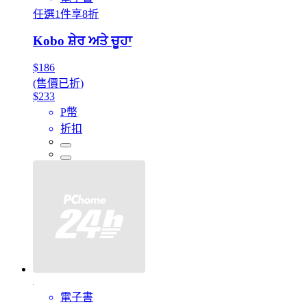
任選1件享8折
Kobo ਸ਼ੇਰ ਅਤੇ ਚੂਹਾ
$186
(售價已折)
$233
P幣
折扣
電子書