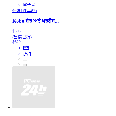
電子書
任選1件享8折
Kobo ਸ਼ੇਰ ਅਤੇ ਖਰਗੋਸ...
$503
(售價已折)
$629
P幣
折扣