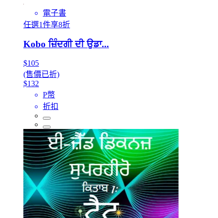
電子書
任選1件享8折
Kobo ਜ਼ਿੰਦਗੀ ਦੀ ਉਡਾ...
$105
(售價已折)
$132
P幣
折扣