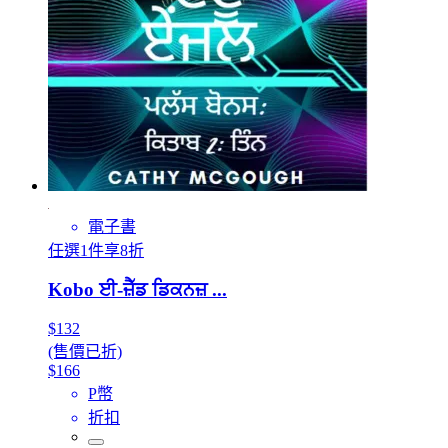
電子書
任選1件享8折
Kobo ਈ-ਜ਼ੈੱਡ ਡਿਕਨਜ਼ ...
$132
(售價已折)
$166
P幣
折扣