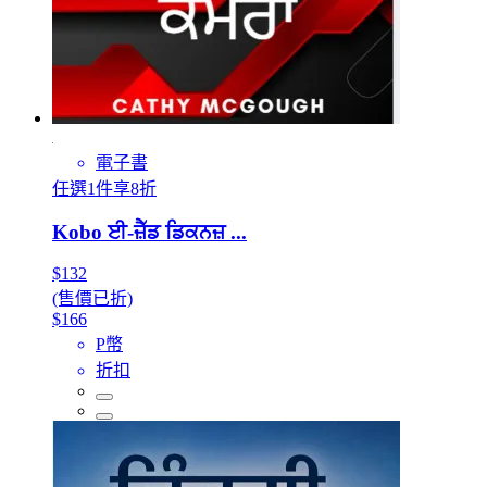
電子書
任選1件享8折
Kobo ਈ-ਜ਼ੈੱਡ ਡਿਕਨਜ਼ ...
$132
(售價已折)
$166
P幣
折扣