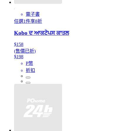
電子書
任選1件享8折
Kobo ਦ ਆਕਟੋਪਸ ਕਾਤਲ
$158
(售價已折)
$198
P幣
折扣