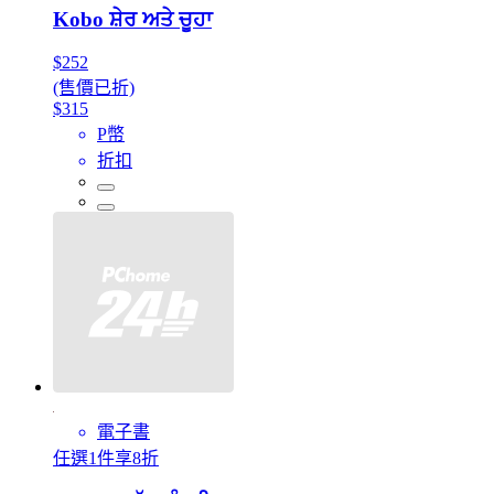
Kobo ਸ਼ੇਰ ਅਤੇ ਚੂਹਾ
$252
(售價已折)
$315
P幣
折扣
電子書
任選1件享8折