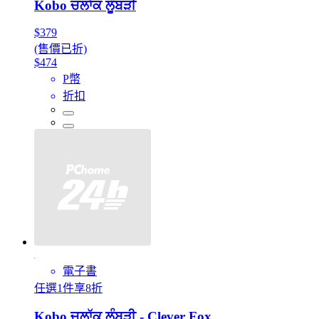
Kobo ਚਲਾੱਕ ਲੂੰਬੜੀ
$379
(售價已折)
$474
P幣
折扣
電子書
任選1件享8折
Kobo ਚਲਾੱਕ ਲੂੰਬੜੀ - Clever Fox