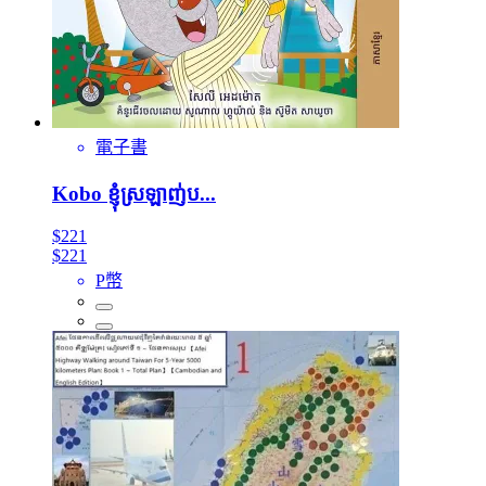
電子書
Kobo ខ្ញុំស្រឡាញ់ប...
$221
$221
P幣