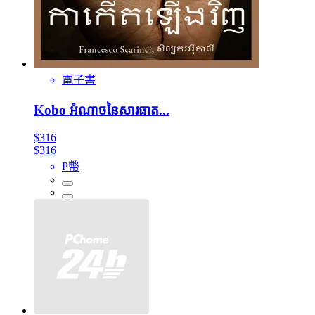
電子書
Kobo អំណាចនៃសារធាត...
$316
$316
P幣