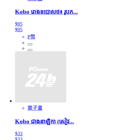
Kobo រោងឧបោសថ៖ រូបភ...
$95
$95
P幣
電子書
Kobo ជាងនាឡិកា (សៀវ...
$33
$33