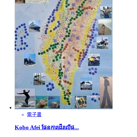
電子書
Kobo Afei ផែនការដើរលើផ...