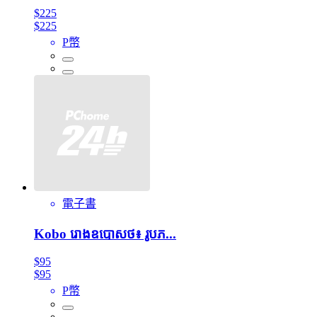
$225
$225
P幣
電子書
Kobo រោងឧបោសថ៖ រូបភ...
$95
$95
P幣