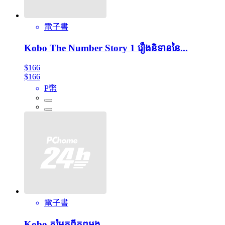
電子書
Kobo The Number Story 1 រឿងនិទាននៃ...
$166
$166
P幣
電子書
Kobo គូរ៉ូមកពីភពអង...