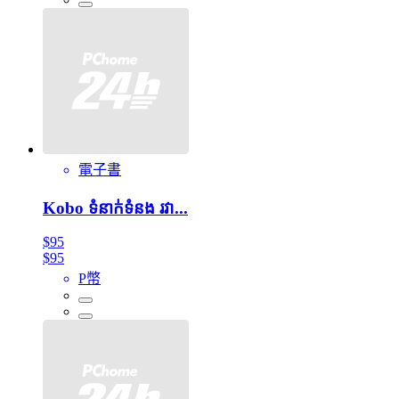
電子書
Kobo ទំនាក់ទំនង រវា...
$95
$95
P幣