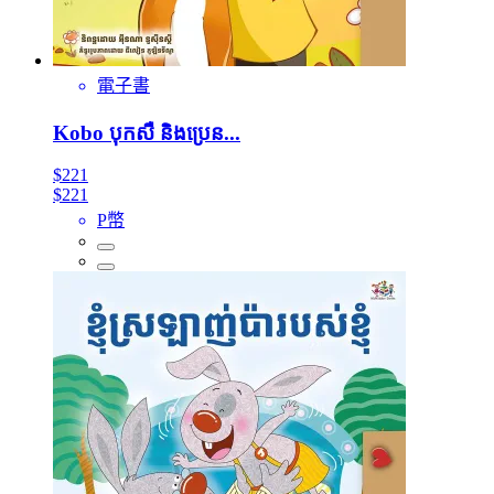
電子書
Kobo បុកសឺ និងប្រេន...
$221
$221
P幣