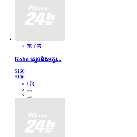
電子書
Kobo ស្តេចនិងអក្ខរ...
$166
$166
P幣