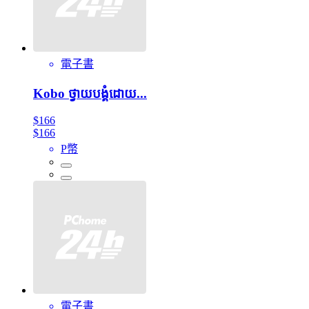
電子書
Kobo ថ្វាយបង្គំដោយ...
$166
$166
P幣
電子書