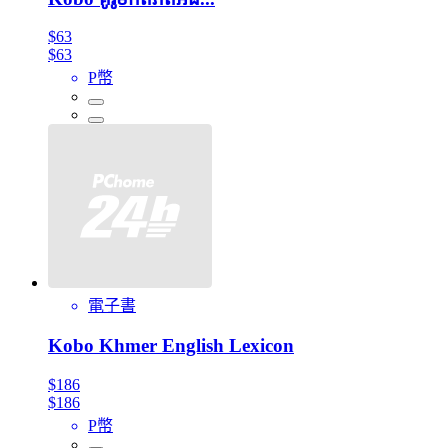
$63
$63
P幣
電子書
Kobo Khmer English Lexicon
$186
$186
P幣