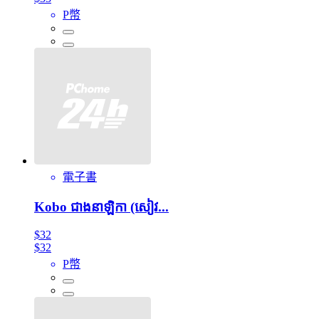
P幣
電子書
Kobo ជាងនាឡិកា (សៀវ...
$32
$32
P幣