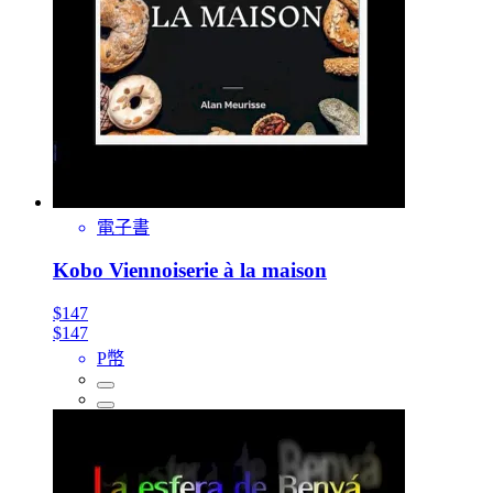
電子書
Kobo Viennoiserie à la maison
$147
$147
P幣