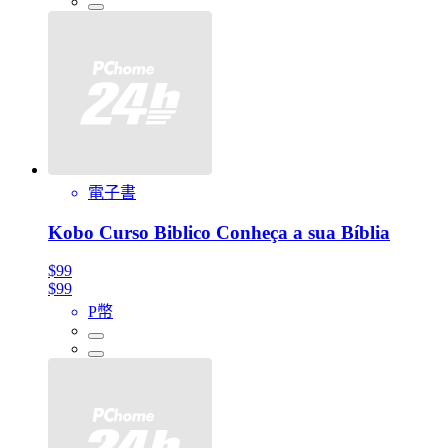
電子書
Kobo Curso Biblico Conheça a sua Bíblia
$99
$99
P幣