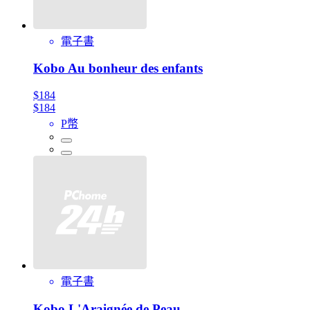
電子書
Kobo Au bonheur des enfants
$184
$184
P幣
電子書
Kobo L'Araignée de Peau