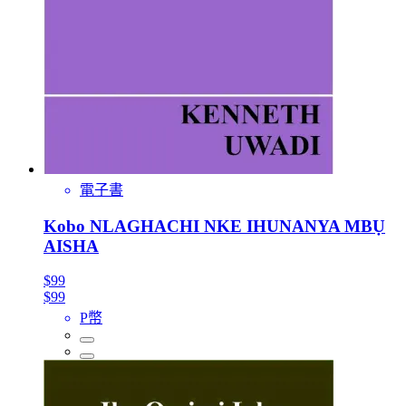
電子書
Kobo NLAGHACHI NKE IHUNANYA MBỤ
AISHA
$99
$99
P幣