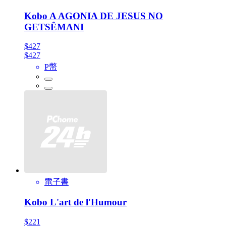
Kobo A AGONIA DE JESUS NO
GETSÊMANI
$427
$427
P幣
電子書
Kobo L'art de l'Humour
$221