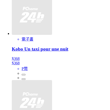
電子書
Kobo Un taxi pour une nuit
$368
$368
P幣