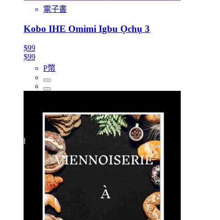
電子書
Kobo IHE Omimi Igbu Ọchụ 3
$99
$99
P幣