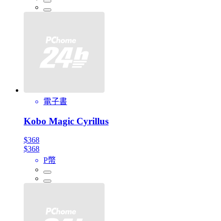
電子書
Kobo Magic Cyrillus
$368
$368
P幣