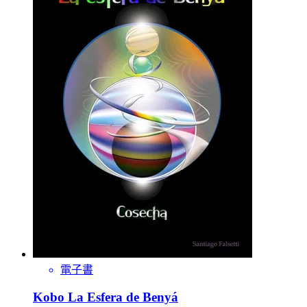
電子書
Kobo La Esfera de Benyá