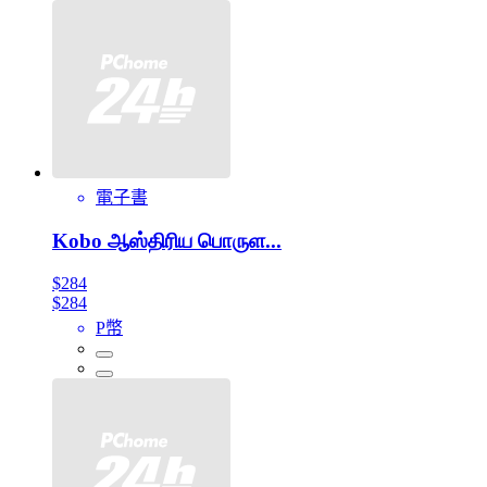
電子書
Kobo ஆஸ்திரிய பொருள...
$284
$284
P幣