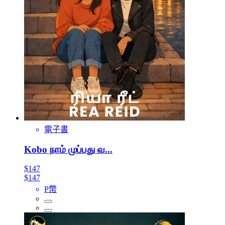
電子書
Kobo நாம் முப்பது வ...
$147
$147
P幣