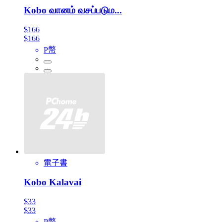
Kobo வானம் வசப்படும...
$166
$166
P幣
電子書
Kobo Kalavai
$33
$33
P幣