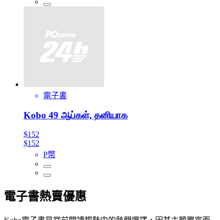
電子書
Kobo 49 ஆப்கள், தனியாக
$152
$152
P幣
電子書熱賣優惠