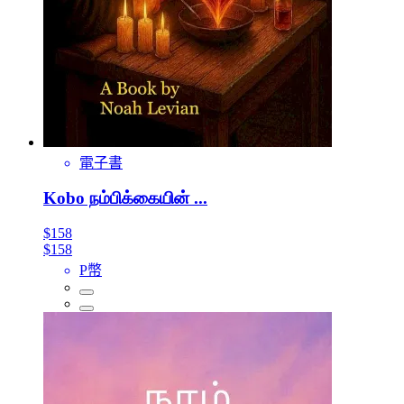
電子書
Kobo நம்பிக்கையின் ...
$158
$158
P幣