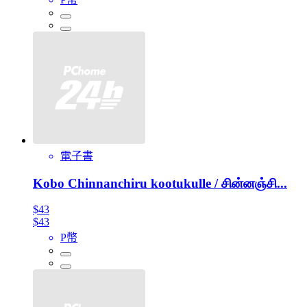
電子書
Kobo Chinnanchiru kootukulle / சின்னஞ்சி...
$43
$43
P幣