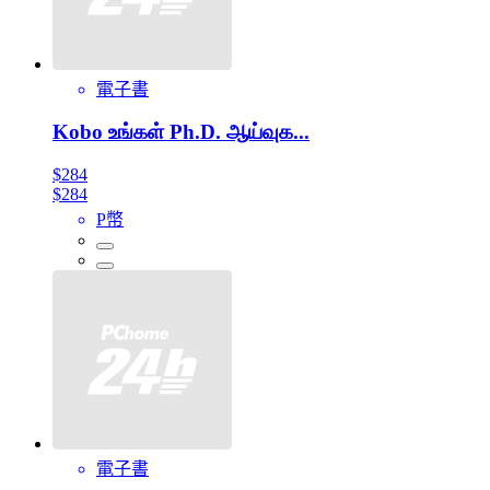
電子書
Kobo உங்கள் Ph.D. ஆய்வுக...
$284
$284
P幣
電子書