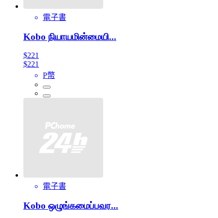
電子書
Kobo நியாயமின்மையி...
$221
$221
P幣
電子書
Kobo ஒழுங்கமைப்பவர...