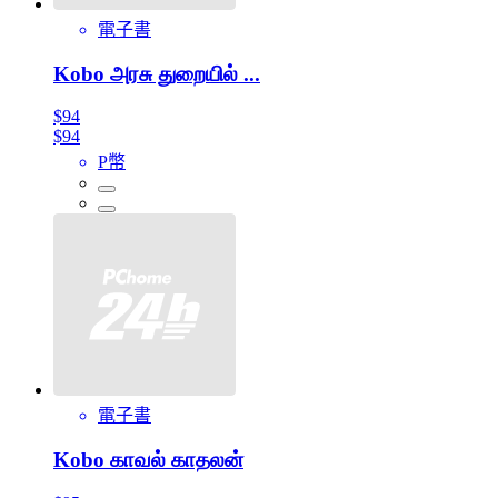
電子書
Kobo அரசு துறையில் ...
$94
$94
P幣
電子書
Kobo காவல் காதலன்