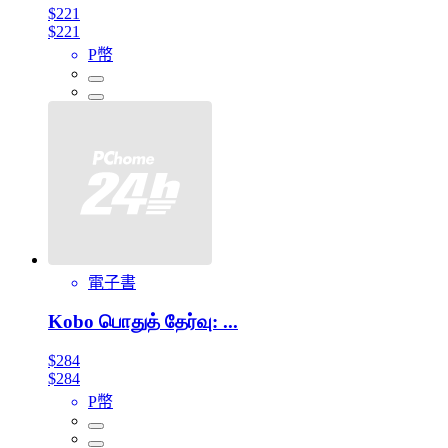
$221
$221
P幣
電子書
Kobo பொதுத் தேர்வு: ...
$284
$284
P幣