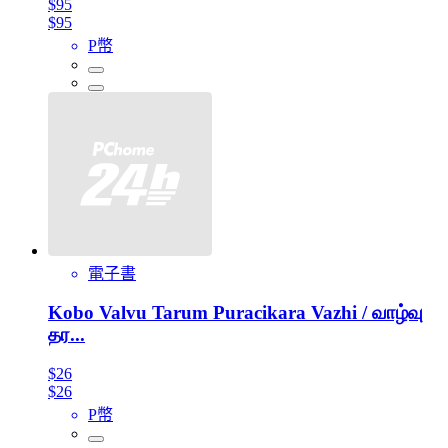
$95
$95
P幣
電子書
Kobo Valvu Tarum Puracikara Vazhi / வாழ்வு
தர...
$26
$26
P幣