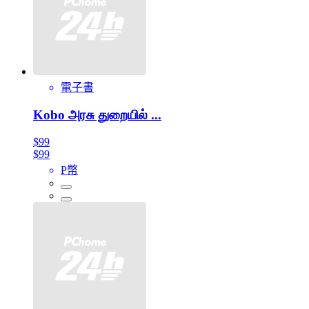
電子書
Kobo அரசு துறையில் ...
$99
$99
P幣