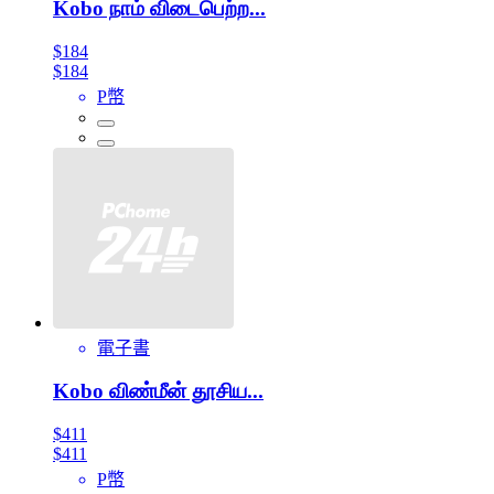
Kobo நாம் விடைபெற்ற...
$184
$184
P幣
電子書
Kobo விண்மீன் தூசிய...
$411
$411
P幣