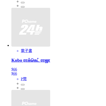
電子書
Kobo ராக்கெட் ராஜா
$66
$66
P幣