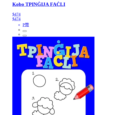
Kobo TPINĠIJA FAĊLI
$474
$474
P幣