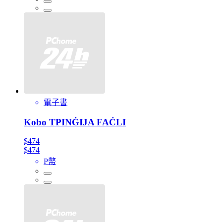
電子書
Kobo TPINĠIJA FAĊLI
$474
$474
P幣