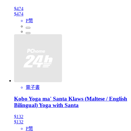
$474
$474
P幣
電子書
Kobo Yoga ma' Santa Klaws (Maltese / English
Bilingual) Yoga with Santa
$132
$132
P幣