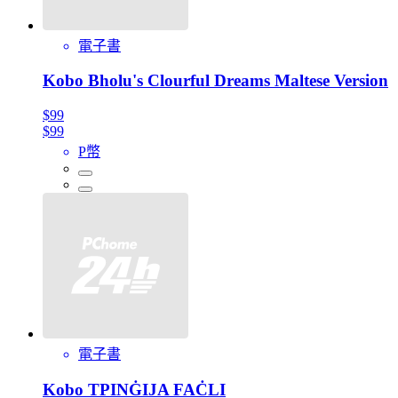
電子書
Kobo Bholu's Clourful Dreams Maltese Version
$99
$99
P幣
電子書
Kobo TPINĠIJA FAĊLI