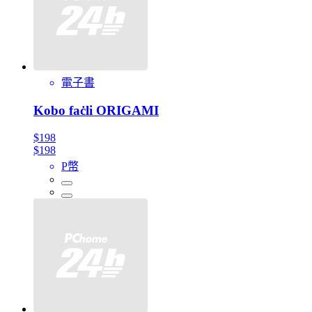
電子書
Kobo faċli ORIGAMI
$198
$198
P幣