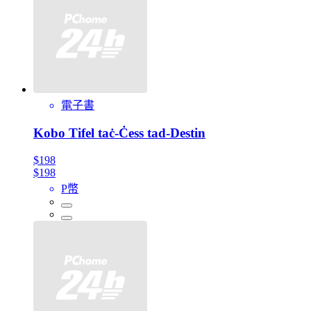
電子書
Kobo Tifel taċ-Ċess tad-Destin
$198
$198
P幣