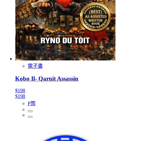
電子書
Kobo Il- Qarnit Assassin
$198
$198
P幣