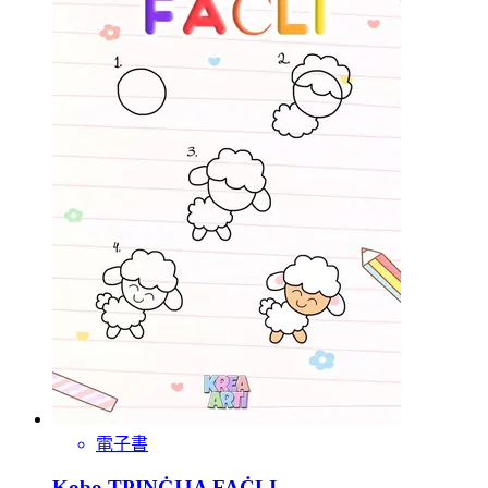
電子書
Kobo TPINĠIJA FAĊLI