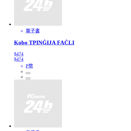
電子書
Kobo TPINĠIJA FAĊLI
$474
$474
P幣