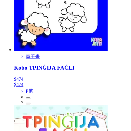
電子書
Kobo TPINĠIJA FAĊLI
$474
$474
P幣