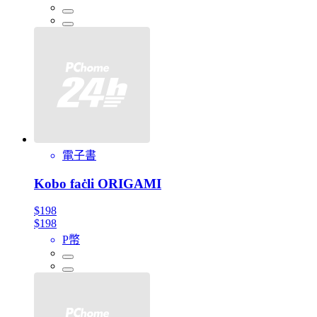
電子書
Kobo faċli ORIGAMI
$198
$198
P幣