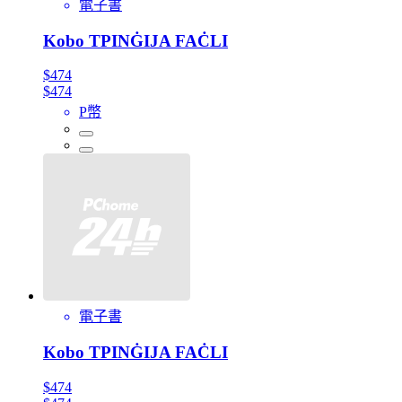
電子書
Kobo TPINĠIJA FAĊLI
$474
$474
P幣
電子書
Kobo TPINĠIJA FAĊLI
$474