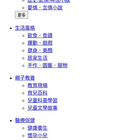
歷史/武俠/神怪小說
愛情．言情小說
更多
生活風格
飲食．食譜
運動．遊戲
健身．美顏
居家生活
手作．園藝．寵物
親子教養
教育現場
育兒百科
兒童科普學習
兒童文學故事
醫療保健
健康養生
懷孕小兒