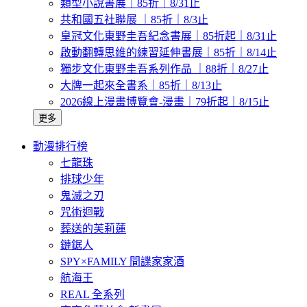
類型小說書展｜85折｜8/31止
共和國五社聯展 ｜85折｜8/3止
皇冠文化東野圭吾紀念書展｜85折起｜8/31止
啟動翻轉思維的練習延伸書展｜85折｜8/14止
獨步文化東野圭吾系列作品 ｜88折｜8/27止
大牌一起來全書系｜85折｜8/13止
2026線上漫畫博覽會-漫畫｜79折起｜8/15止
更多
動漫排行榜
七龍珠
排球少年
鬼滅之刃
咒術迴戰
葬送的芙莉蓮
鏈鋸人
SPY×FAMILY 間諜家家酒
航海王
REAL 全系列