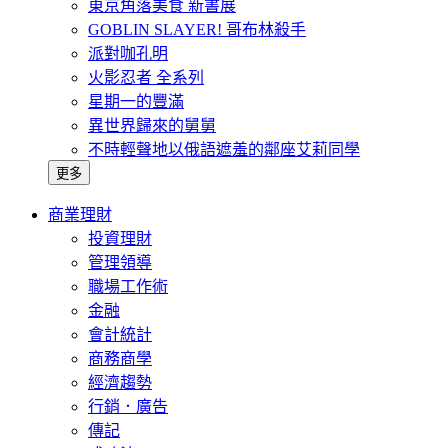
東京角落美食 新書展
GOBLIN SLAYER! 哥布林殺手
派對咖孔明
火影忍者 全系列
星期一的豐滿
異世界歸來的舅舅
不時輕聲地以俄語遮羞的鄰座艾莉同學
更多
商業理財
投資理財
管理領導
職場工作術
金融
會計統計
商務商學
經濟趨勢
行銷．廣告
傳記