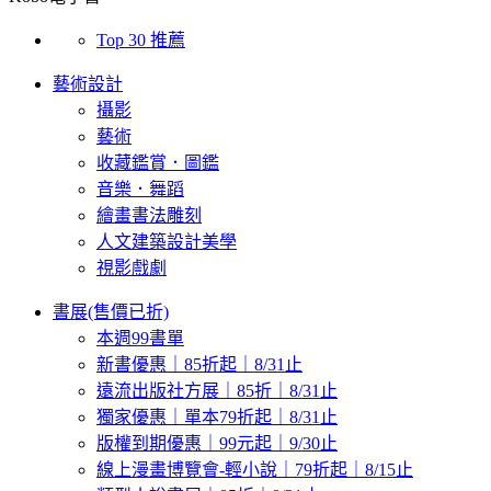
Top 30 推薦
藝術設計
攝影
藝術
收藏鑑賞．圖鑑
音樂．舞蹈
繪畫書法雕刻
人文建築設計美學
視影戲劇
書展(售價已折)
本週99書單
新書優惠｜85折起｜8/31止
遠流出版社方展｜85折｜8/31止
獨家優惠｜單本79折起｜8/31止
版權到期優惠｜99元起｜9/30止
線上漫畫博覽會-輕小說｜79折起｜8/15止