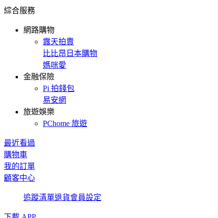
綜合服務
網路購物
露天拍賣
比比昂日本購物
媽咪愛
金融保險
Pi 拍錢包
易安網
旅遊娛樂
PChome 旅遊
最近看過
購物車
我的訂單
顧客中心
追蹤清單
退貨
會員設定
下載 APP