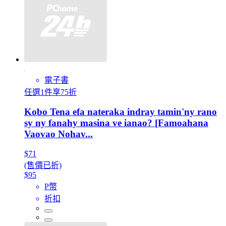
電子書
任選1件享75折
Kobo Tena efa nateraka indray tamin'ny rano
sy ny fanahy masina ve ianao? [Famoahana
Vaovao Nohav...
$71
(售價已折)
$95
P幣
折扣