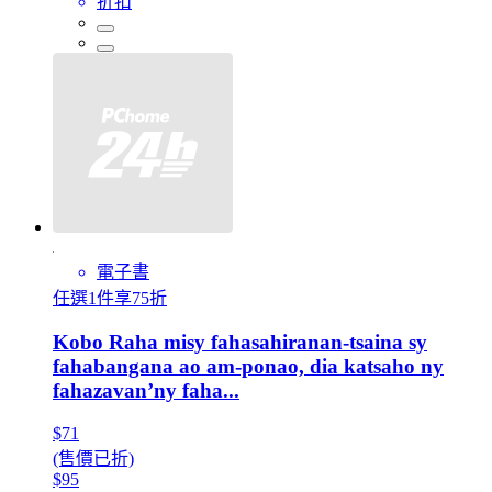
折扣
電子書
任選1件享75折
Kobo Raha misy fahasahiranan-tsaina sy
fahabangana ao am-ponao, dia katsaho ny
fahazavan’ny faha...
$71
(售價已折)
$95