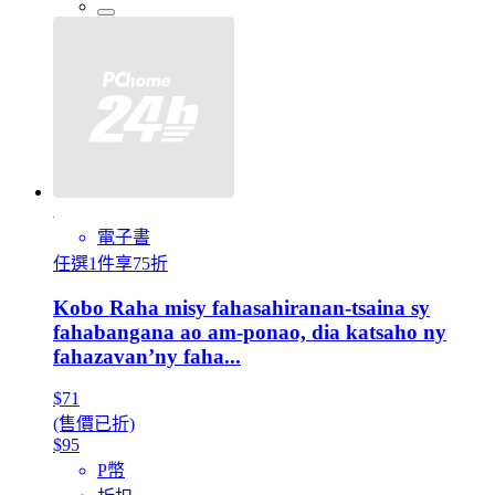
電子書
任選1件享75折
Kobo Raha misy fahasahiranan-tsaina sy
fahabangana ao am-ponao, dia katsaho ny
fahazavan’ny faha...
$71
(售價已折)
$95
P幣