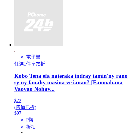
電子書
任選1件享75折
Kobo Tena efa nateraka indray tamin'ny rano
sy ny fanahy masina ve ianao? [Famoahana
Vaovao Nohav...
$72
(售價已折)
$97
P幣
折扣