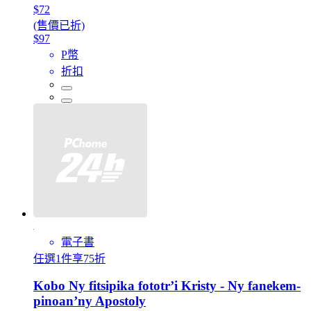
$72
(售價已折)
$97
P幣
折扣
電子書
任選1件享75折
Kobo Ny fitsipika fototr’i Kristy - Ny fanekem-
pinoan’ny Apostoly