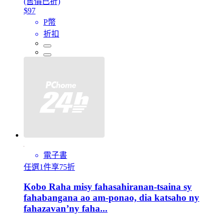
(售價已折)
$97
P幣
折扣
電子書
任選1件享75折
Kobo Raha misy fahasahiranan-tsaina sy
fahabangana ao am-ponao, dia katsaho ny
fahazavan’ny faha...