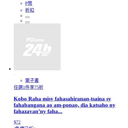
P幣
折扣
電子書
任選1件享75折
Kobo Raha misy fahasahiranan-tsaina sy
fahabangana ao am-ponao, dia katsaho ny
fahazavan’ny faha...
$72