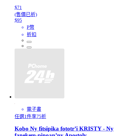
$71
(售價已折)
$95
P幣
折扣
電子書
任選1件享75折
Kobo Ny fitsipika fototr’i KRISTY - Ny
fanekem-pinoan’ny Apostoly