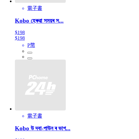
電子書
Kobo হেৰুৱা সময়ৰ স...
$198
$198
P幣
電子書
Kobo উ দবা-পাউন ৰ ভাগ...