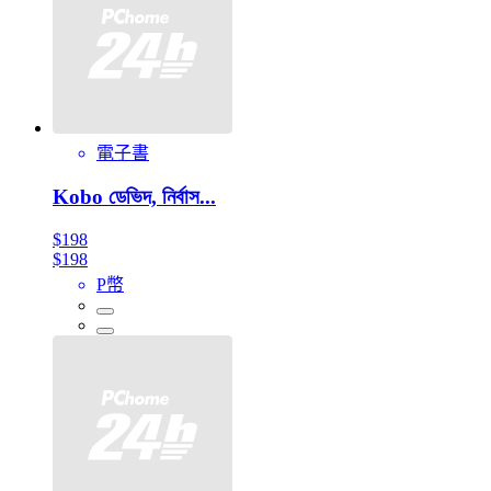
電子書
Kobo ডেভিদ, নিৰ্বাস...
$198
$198
P幣