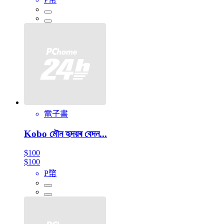
電子書
Kobo মৌন হৃদয়ৰ বেদন...
$100
$100
P幣