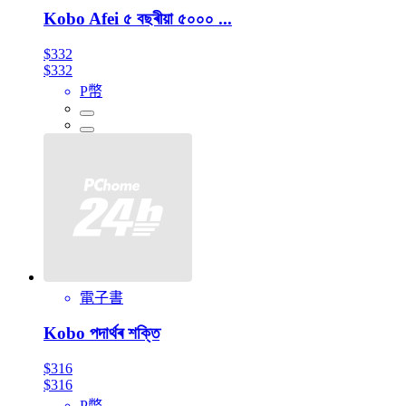
Kobo Afei ৫ বছৰীয়া ৫০০০ ...
$332
$332
P幣
電子書
Kobo পদাৰ্থৰ শক্তি
$316
$316
P幣