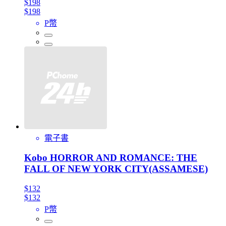
$198
$198
P幣
電子書
Kobo HORROR AND ROMANCE: THE
FALL OF NEW YORK CITY(ASSAMESE)
$132
$132
P幣