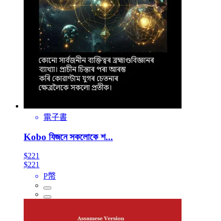
電子書
Kobo যিজনে সকলোকে শ...
$221
$221
P幣