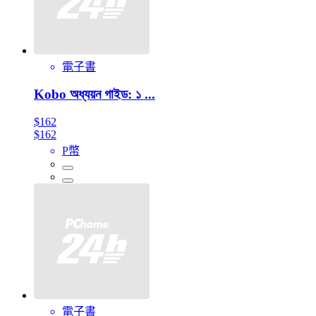
電子書
Kobo অধ্যয়ন গাইড: ১ ...
$162
$162
P幣
電子書