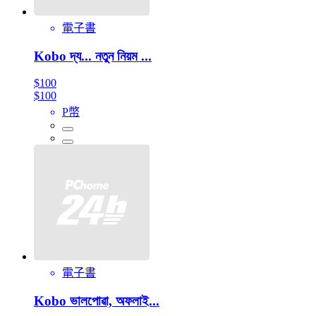
電子書
Kobo দ্য... নতুন নিয়ম ...
$100
$100
P幣
電子書
Kobo ভালপোৱা, অফলাই...