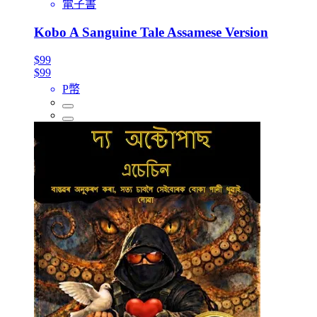
電子書
Kobo A Sanguine Tale Assamese Version
$99
$99
P幣