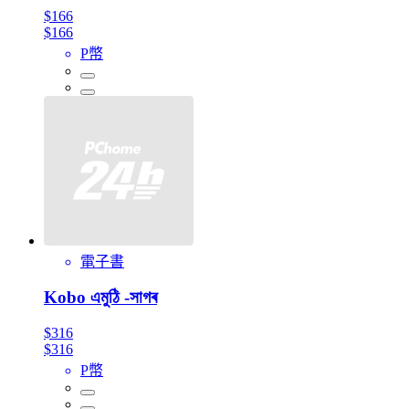
$166
$166
P幣
電子書
Kobo এমুঠি -সাগৰ
$316
$316
P幣