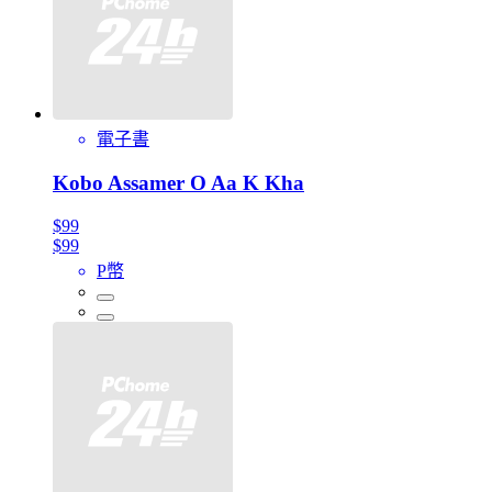
電子書
Kobo Assamer O Aa K Kha
$99
$99
P幣