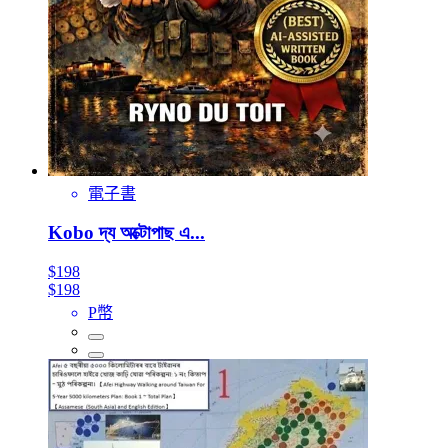
電子書
Kobo দ্য অক্টোপাছ এ...
$198
$198
P幣