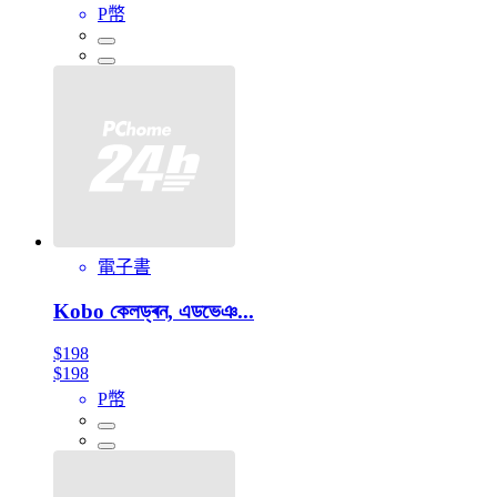
P幣
電子書
Kobo কেলড্ৰন, এডভেঞ...
$198
$198
P幣