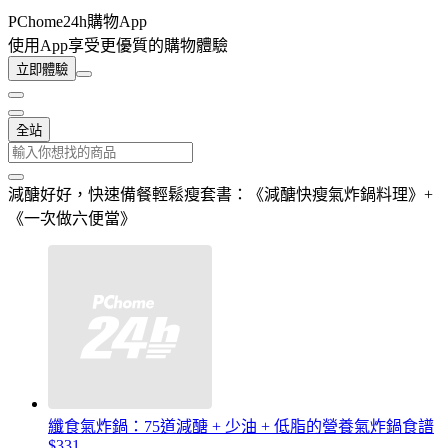
PChome24h購物App
使用App享受更優質的購物體驗
立即體驗
全站
減醣好好，快速備餐輕鬆瘦套書：《減醣快瘦氣炸鍋料理》+
《一次做六便當》
纖食氣炸鍋：75道減醣 + 少油 + 低脂的營養氣炸鍋食譜
$331