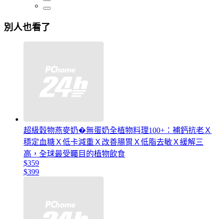
別人也看了
超級穀物燕麥奶�無蛋奶全植物料理100+：補鈣抗老Ｘ
穩定血糖Ｘ低卡減重Ｘ改善腸胃Ｘ低脂去敏Ｘ緩解三
高，全球最受矚目的植物飲食
$359
$399