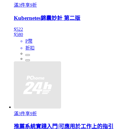
滿3件享9折
Kubernetes錦囊妙計 第二版
$522
$580
P幣
折扣
滿3件享9折
推薦系統實踐入門|可應用於工作上的指引