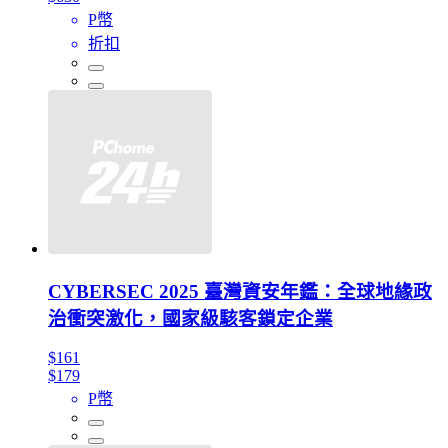
P幣
折扣
CYBERSEC 2025 臺灣資安年鑑：全球地緣政
治衝突激化，國家級駭客鎖定企業
$161
$179
P幣