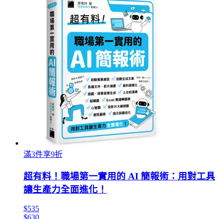
滿3件享9折
超有料！職場第一實用的 AI 簡報術：用對工具
讓生產力全面進化！
$535
$630