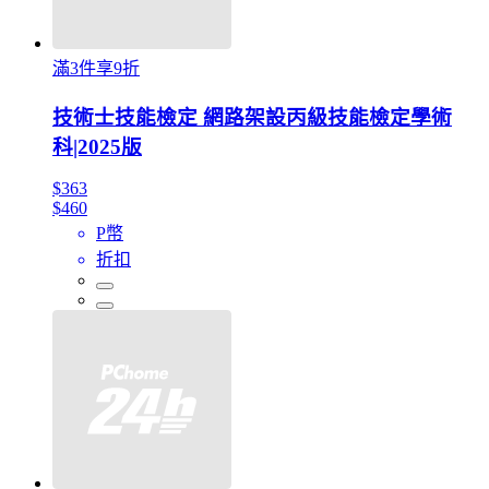
滿3件享9折
技術士技能檢定 網路架設丙級技能檢定學術
科|2025版
$363
$460
P幣
折扣