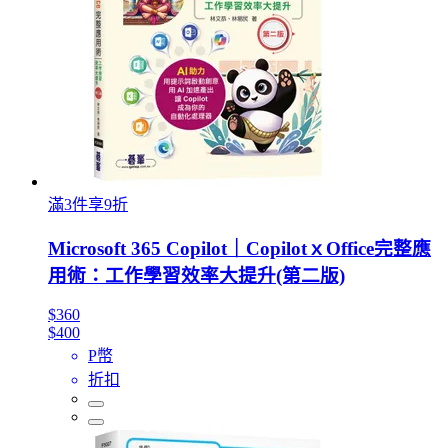
滿3件享9折
Microsoft 365 Copilot｜CopilotｘOffice完整應
用術：工作學習效率大提升(第二版)
$360
$400
P幣
折扣