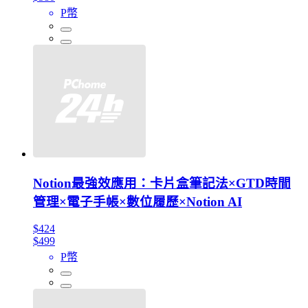
P幣
Notion最強效應用：卡片盒筆記法×GTD時間
管理×電子手帳×數位履歷×Notion AI
$424
$499
P幣