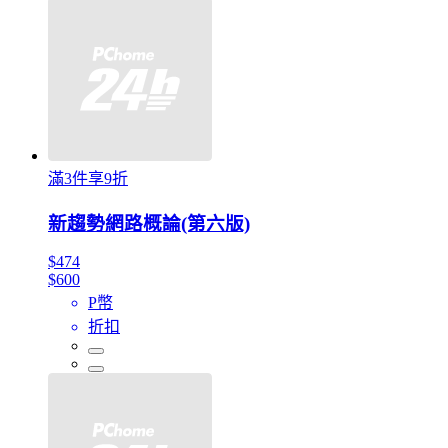
滿3件享9折
新趨勢網路概論(第六版)
$474
$600
P幣
折扣