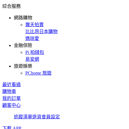
綜合服務
網路購物
露天拍賣
比比昂日本購物
媽咪愛
金融保險
Pi 拍錢包
易安網
旅遊娛樂
PChome 旅遊
最近看過
購物車
我的訂單
顧客中心
追蹤清單
退貨
會員設定
下載 APP