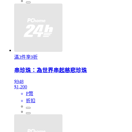
滿3件享9折
串珍珠：為世界串起慈悲珍珠
$948
$1,200
P幣
折扣