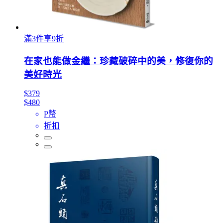
滿3件享9折
在家也能做金繼：珍藏破碎中的美，修復你的
美好時光
$379
$480
P幣
折扣