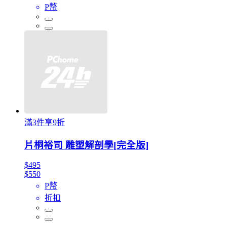
P幣
滿3件享9折
片桐裕司 雕塑解剖學[完全版]
$495
$550
P幣
折扣