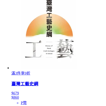
滿3件享9折
臺灣工藝史綱
$679
$860
P幣