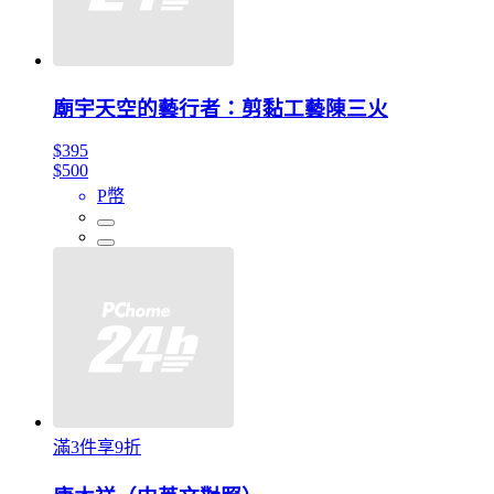
廟宇天空的藝行者：剪黏工藝陳三火
$395
$500
P幣
滿3件享9折