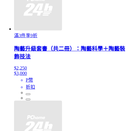
滿3件享9折
陶藝升級套書（共二冊）：陶藝科學＋陶藝裝
飾技法
$2,250
$3,000
P幣
折扣