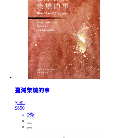
臺灣柴燒的事
$585
$650
P幣