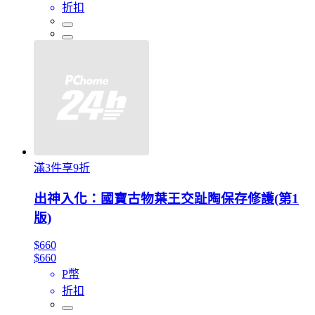
折扣
滿3件享9折
出神入化：國寶古物葉王交趾陶保存修護(第1
版)
$660
$660
P幣
折扣