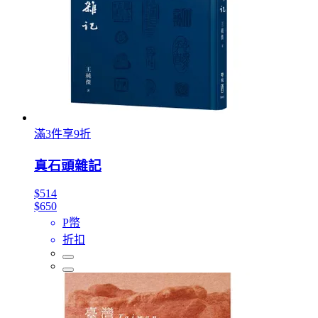
滿3件享9折
真石頭雜記
$514
$650
P幣
折扣