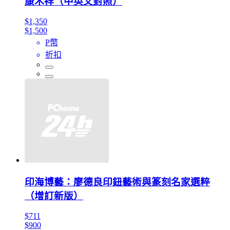
康木祥（中英文對照）
$1,350
$1,500
P幣
折扣
印海博藝：廖德良印鈕藝術與篆刻名家選粹
（增訂新版）
$711
$900