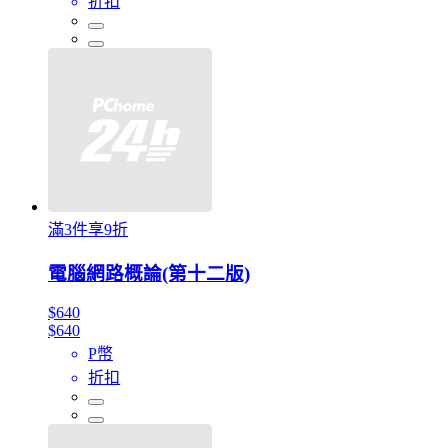
折扣
滿3件享9折
電腦網路概論(第十二版)
$640
$640
P幣
折扣