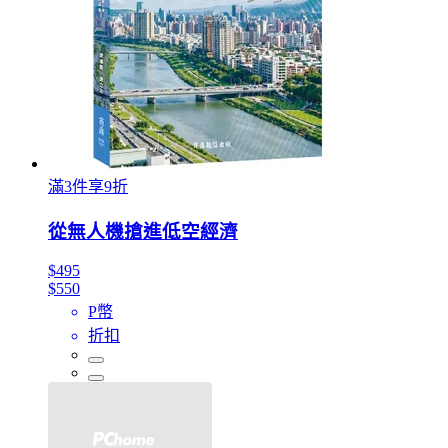
滿3件享9折
從無人機搶進低空經濟
$495
$550
P幣
折扣