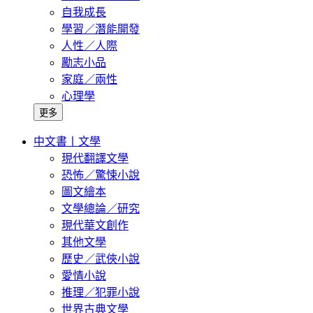
自我成長
學習／潛能開發
人性／人際
勵志小品
家庭／兩性
心理學
更多
中文書丨文學
現代翻譯文學
恐怖／驚悚小說
圖文繪本
文學總論／研究
現代華文創作
其他文學
歷史／武俠小說
愛情小說
推理／犯罪小說
世界古典文學