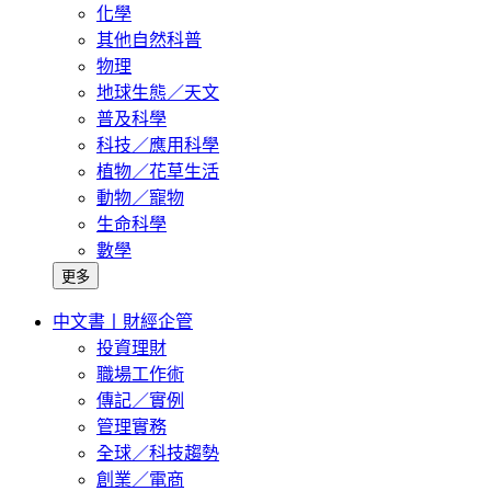
化學
其他自然科普
物理
地球生態／天文
普及科學
科技／應用科學
植物／花草生活
動物／寵物
生命科學
數學
更多
中文書丨財經企管
投資理財
職場工作術
傳記／實例
管理實務
全球／科技趨勢
創業／電商