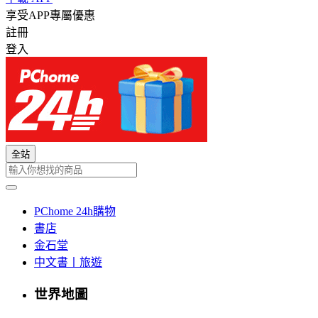
享受APP專屬優惠
註冊
登入
全站
PChome 24h購物
書店
金石堂
中文書丨旅遊
世界地圖