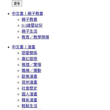
更多
中文書丨親子教養
親子教養
0-3歲嬰幼兒
親子生活
教育／教學現場
中文書丨漫畫
戀愛關係
魔幻冒險
推理／驚悚
職場／運動
歐美漫畫
其他漫畫
社會歷史
國人漫畫
韓系漫畫
輕鬆生活