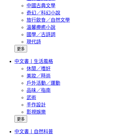
中國古典文學
奇幻／科幻小說
旅行飲食／自然文學
溫馨療癒小說
國學／古詩詞
現代詩
更多
中文書丨生活風格
休閒／嗜好
美妝／時尚
戶外活動／運動
品味／指南
武術
手作設計
影視娛樂
更多
中文書丨自然科普