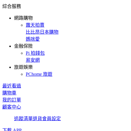
綜合服務
網路購物
露天拍賣
比比昂日本購物
媽咪愛
金融保險
Pi 拍錢包
易安網
旅遊娛樂
PChome 旅遊
最近看過
購物車
我的訂單
顧客中心
追蹤清單
退貨
會員設定
下載 APP