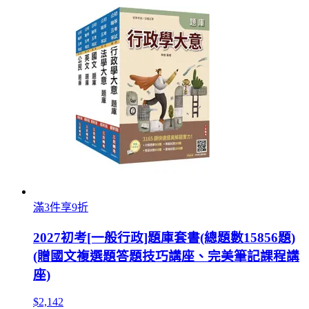
滿3件享9折
2027初考[一般行政]題庫套書(總題數15856題)
(贈國文複選題答題技巧講座、完美筆記課程講
座)
$2,142