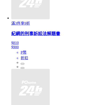
滿3件享9折
紀綱的刑事訴訟法解題書
$810
$900
P幣
折扣