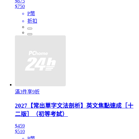
$675
$750
P幣
折扣
滿3件享9折
2027【常出單字文法剖析】英文焦點速成［十
二版］（初等考試）
$459
$510
P幣