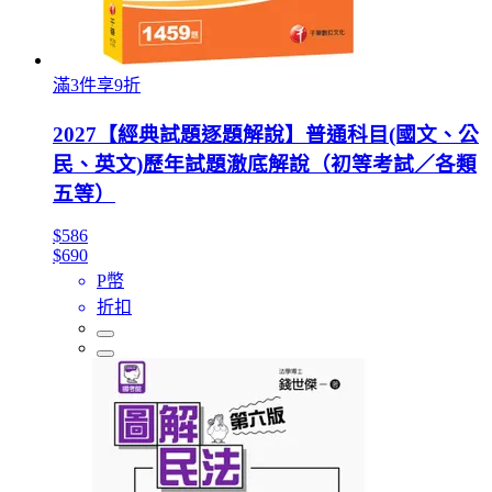
滿3件享9折
2027【經典試題逐題解說】普通科目(國文、公
民、英文)歷年試題澈底解說（初等考試／各類
五等）
$586
$690
P幣
折扣