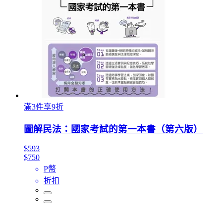
滿3件享9折
圖解民法：國家考試的第一本書（第六版）
$593
$750
P幣
折扣