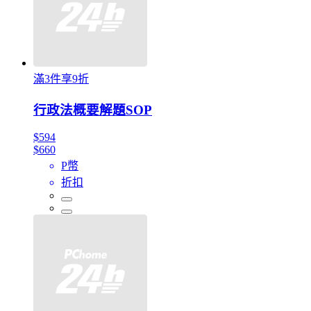
滿3件享9折
行政法概要解題SOP
$594
$660
P幣
折扣