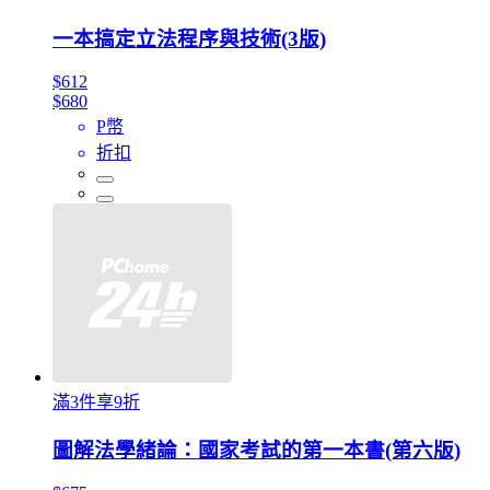
一本搞定立法程序與技術(3版)
$612
$680
P幣
折扣
滿3件享9折
圖解法學緒論：國家考試的第一本書(第六版)