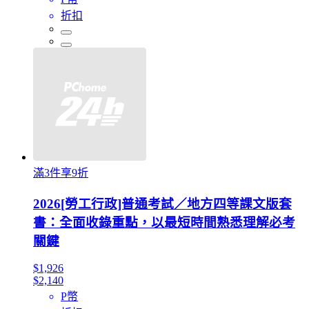
折扣
滿3件享9折
2026[勞工行政]普通考試／地方四等課文版套
書：全面收錄重點，以最短時間熟悉理解必考
關鍵
$1,926
$2,140
P幣