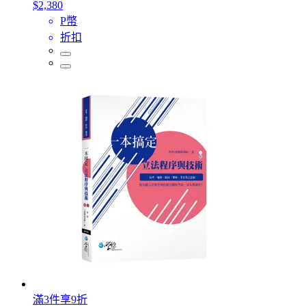
$2,380
P幣
折扣
滿3件享9折