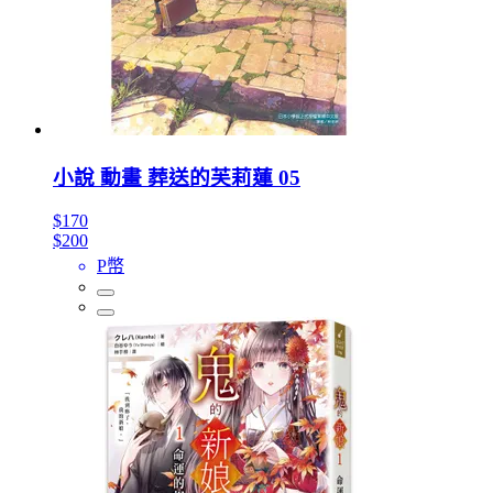
小說 動畫 葬送的芙莉蓮 05
$170
$200
P幣