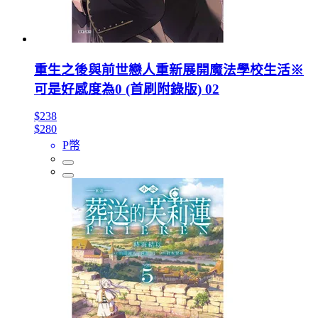
重生之後與前世戀人重新展開魔法學校生活※
可是好感度為0 (首刷附錄版) 02
$238
$280
P幣