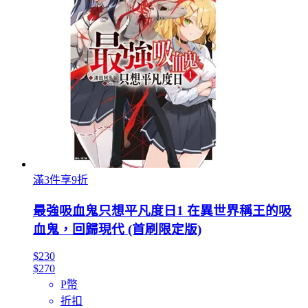
滿3件享9折
最強吸血鬼只想平凡度日1 在異世界稱王的吸
血鬼，回歸現代 (首刷限定版)
$230
$270
P幣
折扣