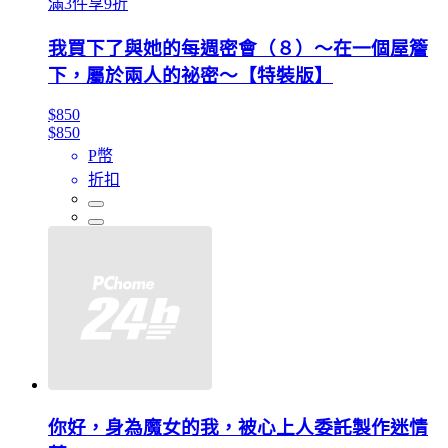
滿3件享9折
我買下了與她的每週密會（８）～在一個屋簷
下，屬於兩人的祕密～【特裝版】
$850
$850
P幣
折扣
你好，身為魔女的我，被心上人委託製作迷情