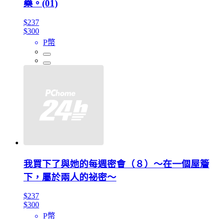
藥。(01)
$237
$300
P幣
我買下了與她的每週密會（８）～在一個屋簷
下，屬於兩人的祕密～
$237
$300
P幣