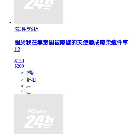
滿3件享9折
關於我在無意間被隔壁的天使變成廢柴這件事
12
$170
$200
P幣
折扣