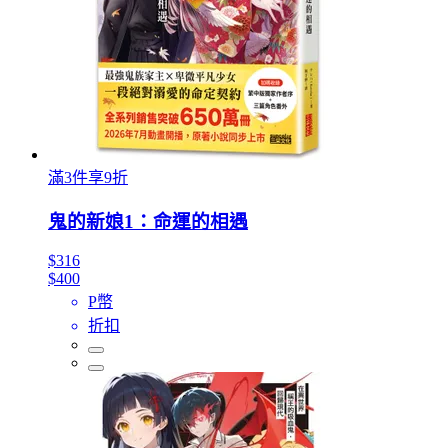
滿3件享9折
鬼的新娘1：命運的相遇
$316
$400
P幣
折扣