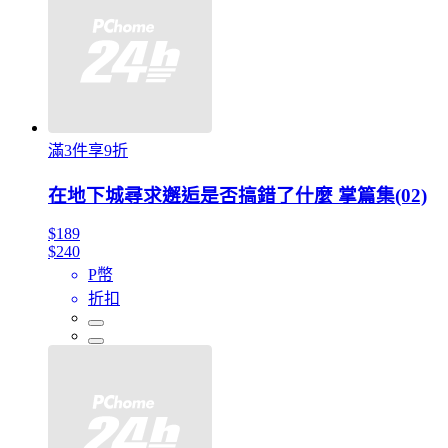
滿3件享9折
在地下城尋求邂逅是否搞錯了什麼 掌篇集(02)
$189
$240
P幣
折扣