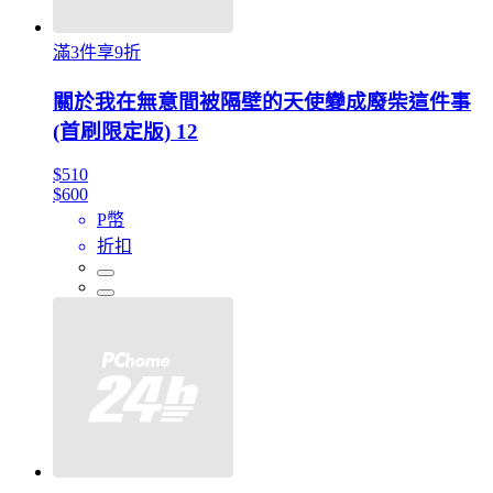
滿3件享9折
關於我在無意間被隔壁的天使變成廢柴這件事
(首刷限定版) 12
$510
$600
P幣
折扣