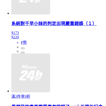
系統對千早小妹的判定出現嚴重錯誤（１）
$173
$220
P幣
滿3件享9折