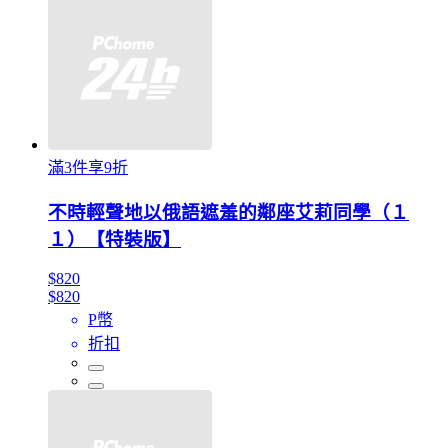
滿3件享9折
不時輕聲地以俄語遮羞的鄰座艾莉同學（１
１）【特裝版】
$820
$820
P幣
折扣