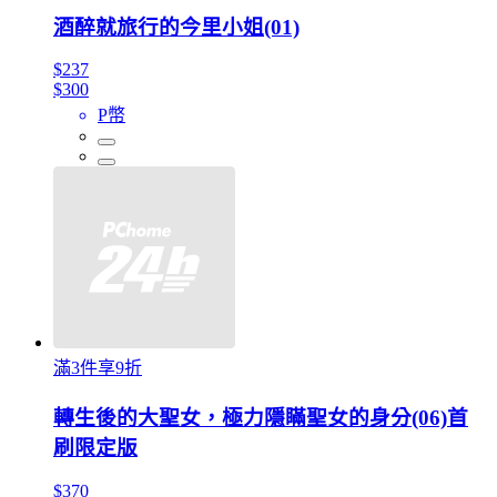
酒醉就旅行的今里小姐(01)
$237
$300
P幣
滿3件享9折
轉生後的大聖女，極力隱瞞聖女的身分(06)首
刷限定版
$370