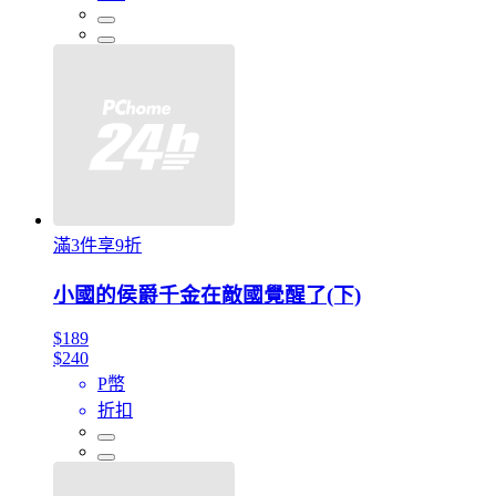
滿3件享9折
小國的侯爵千金在敵國覺醒了(下)
$189
$240
P幣
折扣