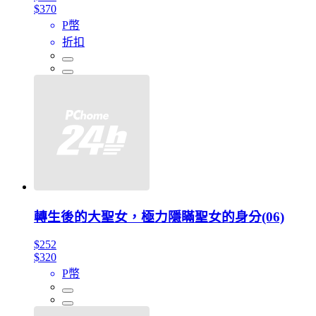
$370
P幣
折扣
轉生後的大聖女，極力隱瞞聖女的身分(06)
$252
$320
P幣