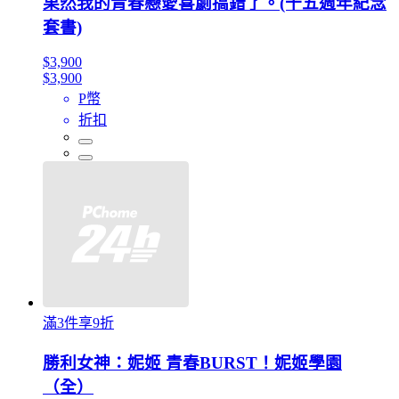
果然我的青春戀愛喜劇搞錯了。(十五週年紀念
套書)
$3,900
$3,900
P幣
折扣
滿3件享9折
勝利女神：妮姬 青春BURST！妮姬學園
（全）