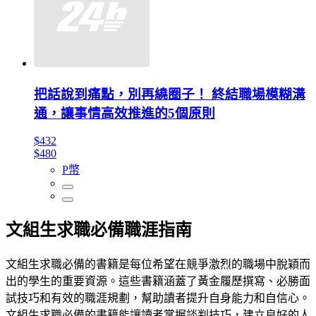
把話說到痛點，別再繞圈子！ 終結職場模糊溝
通，讓事情高效推進的5個原則
$432
$480
P幣
文組生求職必備職涯指南
文組生求職必備的書籍是每位希望在競爭激烈的職場中脫穎而
出的學生的重要資源。這些書籍涵蓋了黃金履歷撰寫、必勝面
試技巧和有效的職涯規劃，幫助讀者提升自身能力和自信心。
文組生求職必備的書籍能讓讀者掌握談判技巧，建立良好的人