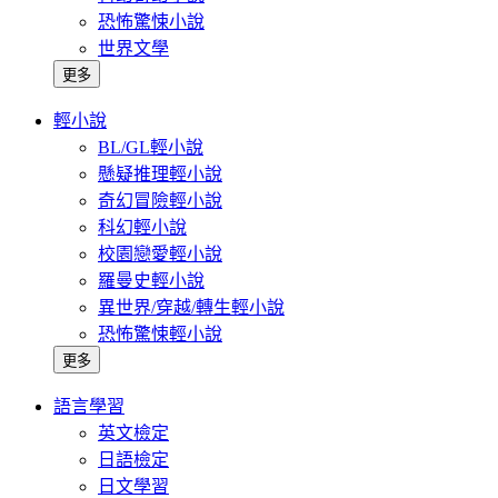
恐怖驚悚小說
世界文學
更多
輕小說
BL/GL輕小說
懸疑推理輕小說
奇幻冒險輕小說
科幻輕小說
校園戀愛輕小說
羅曼史輕小說
異世界/穿越/轉生輕小說
恐怖驚悚輕小說
更多
語言學習
英文檢定
日語檢定
日文學習