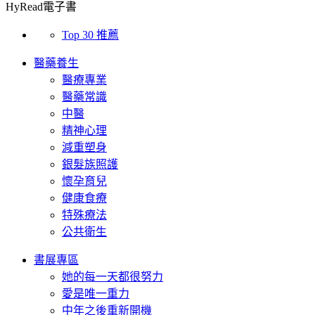
HyRead電子書
Top 30 推薦
醫藥養生
醫療專業
醫藥常識
中醫
精神心理
減重塑身
銀髮族照護
懷孕育兒
健康食療
特殊療法
公共衛生
書展專區
她的每一天都很努力
愛是唯一重力
中年之後重新開機