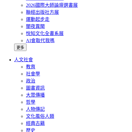
2026國際大師論壇選書展
聯經出版社方展
運動起步走
闇夜異聞
悅知文化全書系展
AI會取代我嗎
更多
人文社會
教育
社會學
政治
圖書資訊
大眾傳播
哲學
人物傳記
文化風俗人類
經典古籍
歷史