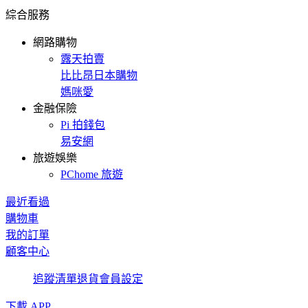
綜合服務
網路購物
露天拍賣
比比昂日本購物
媽咪愛
金融保險
Pi 拍錢包
易安網
旅遊娛樂
PChome 旅遊
最近看過
購物車
我的訂單
顧客中心
追蹤清單
退貨
會員設定
下載 APP