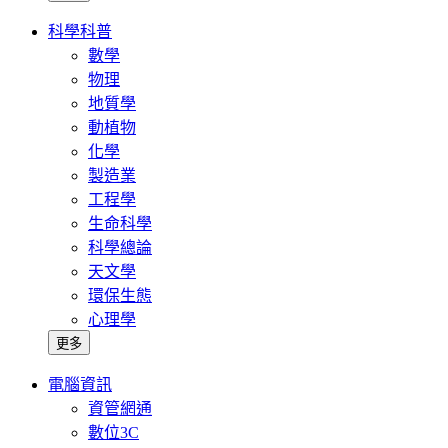
科學科普
數學
物理
地質學
動植物
化學
製造業
工程學
生命科學
科學總論
天文學
環保生態
心理學
更多
電腦資訊
資管網通
數位3C