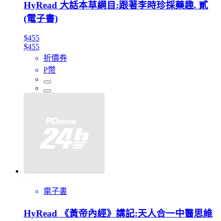
HyRead 大話本草綱目:跟著李時珍採藥趣. 貳
(電子書)
$455
$455
折價券
P幣
電子書
HyRead 《黃帝內經》講記:天人合一中醫思維