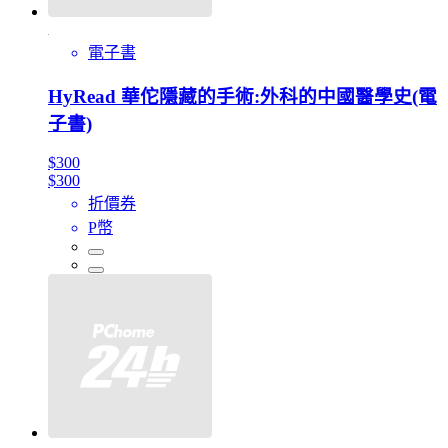
電子書
HyRead 華佗隱藏的手術:外科的中國醫學史(電
子書)
$300
$300
折價券
P幣