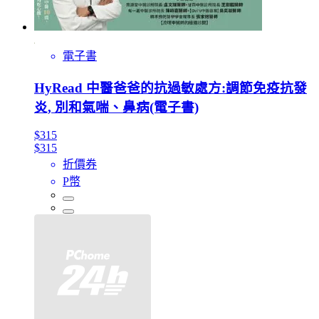
電子書
HyRead 中醫爸爸的抗過敏處方:調節免疫抗發
炎, 別和氣喘、鼻病(電子書)
$315
$315
折價券
P幣