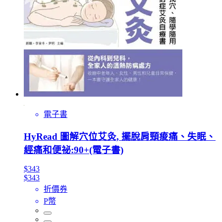
電子書
HyRead 圖解穴位艾灸, 擺脫肩頸痠痛、失眠、
經痛和便祕:90+(電子書)
$343
$343
折價券
P幣