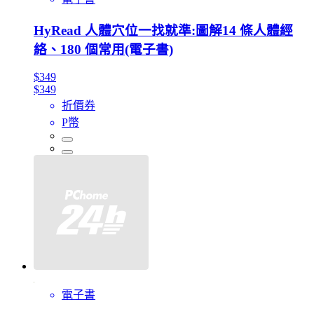
HyRead 人體穴位一找就準:圖解14 條人體經
絡、180 個常用(電子書)
$349
$349
折價券
P幣
電子書