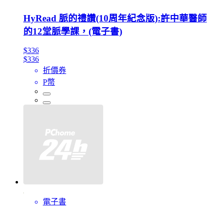
HyRead 脈的禮讚(10周年紀念版):許中華醫師
的12堂脈學課，(電子書)
$336
$336
折價券
P幣
電子書