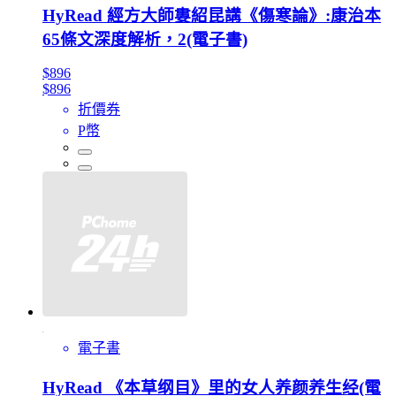
HyRead 經方大師婁紹昆講《傷寒論》:康治本
65條文深度解析，2(電子書)
$896
$896
折價券
P幣
電子書
HyRead 《本草纲目》里的女人养颜养生经(電