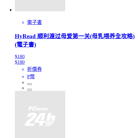
電子書
HyRead 顺利渡过母爱第一关(母乳喂养全攻略)
(電子書)
$180
$180
折價券
P幣