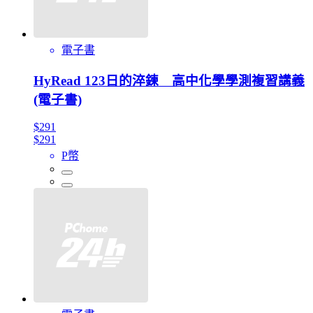
電子書
HyRead 123日的淬鍊 高中化學學測複習講義
(電子書)
$291
$291
P幣