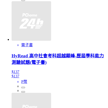
電子書
HyRead 高中社會考科超越顛峰-歷屆學科能力
測驗試題(電子書)
$137
$137
P幣