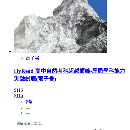
電子書
HyRead 高中自然考科超越顛峰-歷屆學科能力
測驗試題(電子書)
$116
$116
P幣