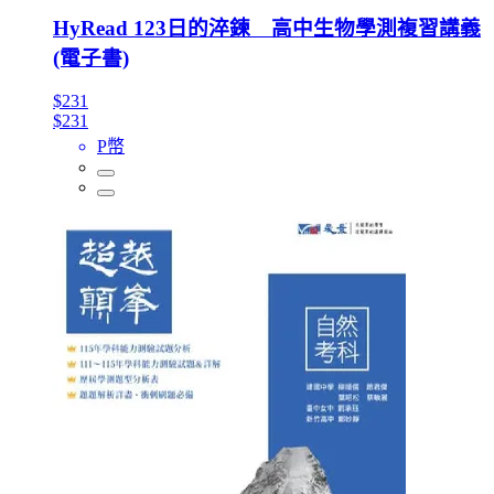
HyRead 123日的淬鍊 高中生物學測複習講義
(電子書)
$231
$231
P幣