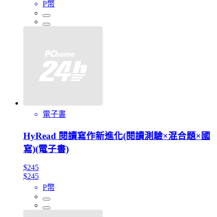
P幣
電子書
HyRead 閱讀寫作新進化(閱讀測驗×混合題×國
寫)(電子書)
$245
$245
P幣