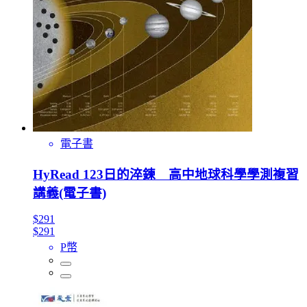
電子書
HyRead 123日的淬鍊 高中地球科學學測複習
講義(電子書)
$291
$291
P幣