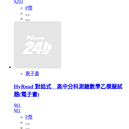
$203
P幣
電子書
HyRead 對話式 高中分科測驗數學乙模擬試
題(電子書)
$81
$81
P幣