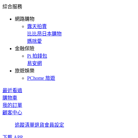
綜合服務
網路購物
露天拍賣
比比昂日本購物
媽咪愛
金融保險
Pi 拍錢包
易安網
旅遊娛樂
PChome 旅遊
最近看過
購物車
我的訂單
顧客中心
追蹤清單
退貨
會員設定
下載 APP