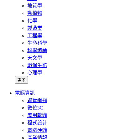
地質學
動植物
化學
製造業
工程學
生命科學
科學總論
天文學
環保生態
心理學
更多
電腦資訊
資管網通
數位3C
應用軟體
程式設計
電腦硬體
產業情報