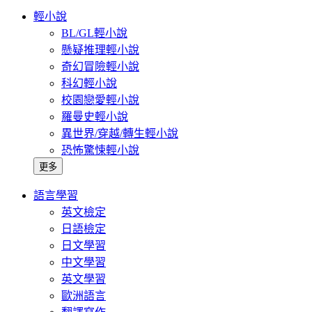
輕小說
BL/GL輕小說
懸疑推理輕小說
奇幻冒險輕小說
科幻輕小說
校園戀愛輕小說
羅曼史輕小說
異世界/穿越/轉生輕小說
恐怖驚悚輕小說
更多
語言學習
英文檢定
日語檢定
日文學習
中文學習
英文學習
歐洲語言