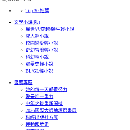
Top 30 推薦
文學小說(限)
異世界/穿越/轉生輕小說
成人輕小說
校園戀愛輕小說
奇幻冒險輕小說
科幻輕小說
羅曼史輕小說
BL/GL輕小說
書展專區
她的每一天都很努力
愛是唯一重力
中年之後重新開機
2026國際大師論壇選書展
聯經出版社方展
運動起步走