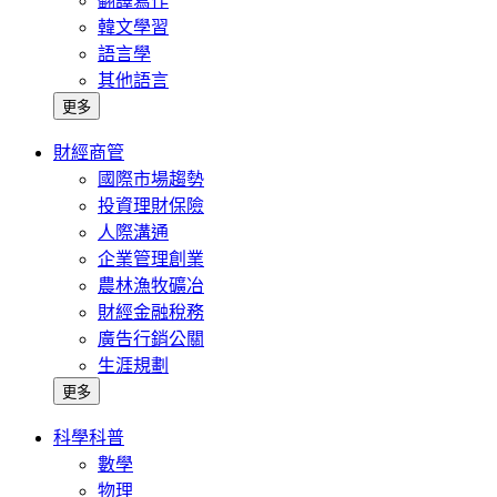
翻譯寫作
韓文學習
語言學
其他語言
更多
財經商管
國際市場趨勢
投資理財保險
人際溝通
企業管理創業
農林漁牧礦冶
財經金融稅務
廣告行銷公關
生涯規劃
更多
科學科普
數學
物理