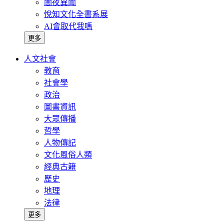
闇夜異聞
悅知文化全書系展
AI會取代我嗎
更多
人文社會
教育
社會學
政治
圖書資訊
大眾傳播
哲學
人物傳記
文化風俗人類
經典古籍
歷史
地理
法律
更多