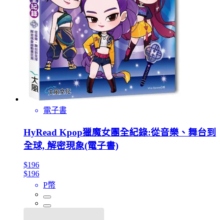
電子書
HyRead Kpop獵魔女團全紀錄:從音樂、舞台到
全球, 解密現象(電子書)
$196
$196
P幣