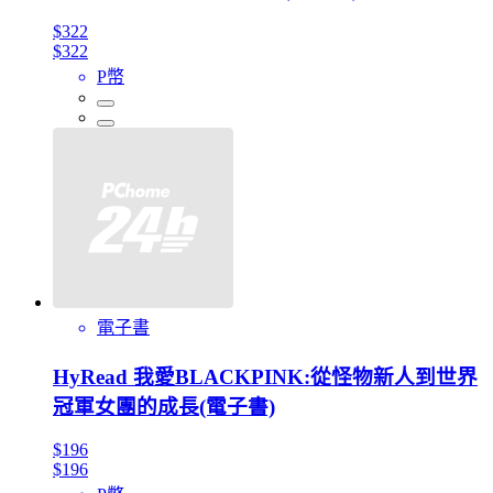
$322
$322
P幣
電子書
HyRead 我愛BLACKPINK:從怪物新人到世界
冠軍女團的成長(電子書)
$196
$196