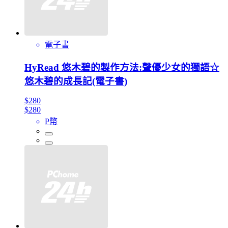
電子書
HyRead 悠木碧的製作方法:聲優少女的獨語☆
悠木碧的成長記(電子書)
$280
$280
P幣