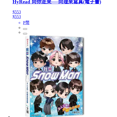
HyRead 向你走來──向理來寫真(電子書)
$553
$553
P幣