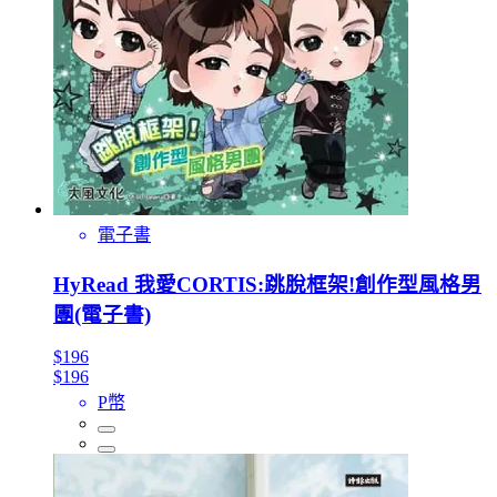
電子書
HyRead 我愛CORTIS:跳脫框架!創作型風格男
團(電子書)
$196
$196
P幣