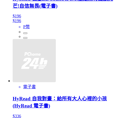
芒!自信無畏(電子書)
$196
$196
P幣
電子書
HyRead 自我對畫：給所有大人心裡的小孩
(HyRead 電子書)
$336