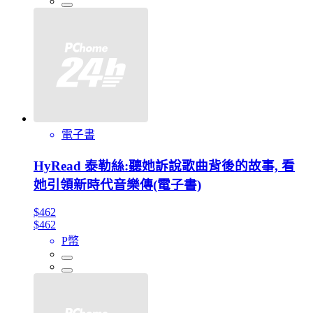
電子書
HyRead 泰勒絲:聽她訴說歌曲背後的故事, 看
她引領新時代音樂傳(電子書)
$462
$462
P幣