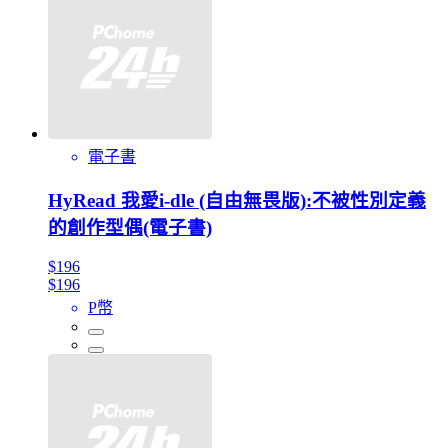
電子書
HyRead 我愛i-dle (自由無畏版):不被性別定義
的創作型偶(電子書)
$196
$196
P幣