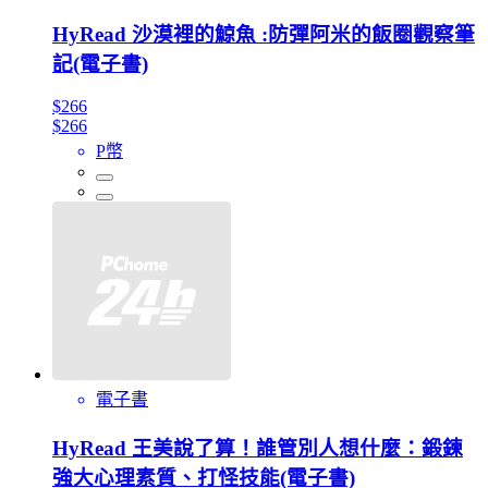
HyRead 沙漠裡的鯨魚 :防彈阿米的飯圈觀察筆
記(電子書)
$266
$266
P幣
電子書
HyRead 王美說了算！誰管別人想什麼：鍛鍊
強大心理素質、打怪技能(電子書)