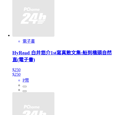
電子書
HyRead 白井悠介1st寫真散文集:船到橋頭自然
直(電子書)
$250
$250
P幣