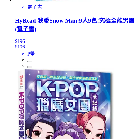
電子書
HyRead 我愛Snow Man:9人9色!究極全能男團
(電子書)
$196
$196
P幣