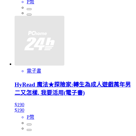
P幣
電子書
HyRead 魔法★探險家:轉生為成人遊戲萬年男
二又怎樣, 我要活用(電子書)
$190
$190
P幣