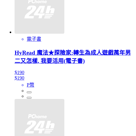
電子書
HyRead 魔法★探險家:轉生為成人遊戲萬年男
二又怎樣, 我要活用(電子書)
$190
$190
P幣