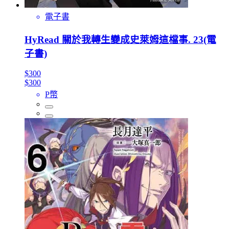
電子書
HyRead 關於我轉生變成史萊姆這檔事. 23(電
子書)
$300
$300
P幣