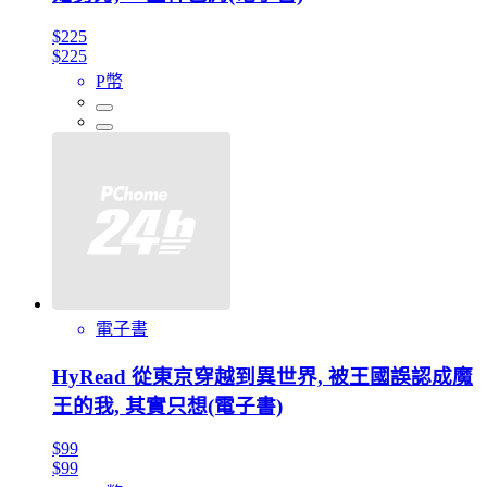
$225
$225
P幣
電子書
HyRead 從東京穿越到異世界, 被王國誤認成魔
王的我, 其實只想(電子書)
$99
$99