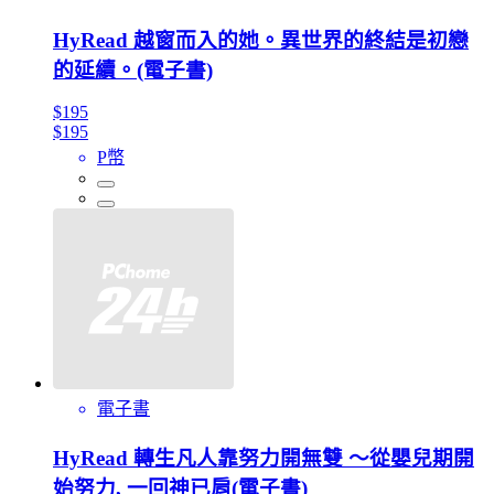
HyRead 越窗而入的她。異世界的終結是初戀
的延續。(電子書)
$195
$195
P幣
電子書
HyRead 轉生凡人靠努力開無雙 ～從嬰兒期開
始努力, 一回神已肩(電子書)