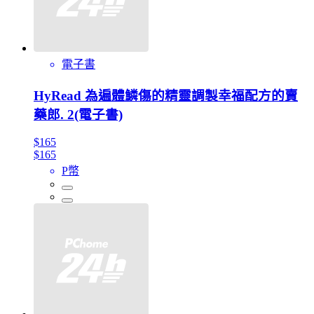
電子書
HyRead 為遍體鱗傷的精靈調製幸福配方的賣
藥郎. 2(電子書)
$165
$165
P幣