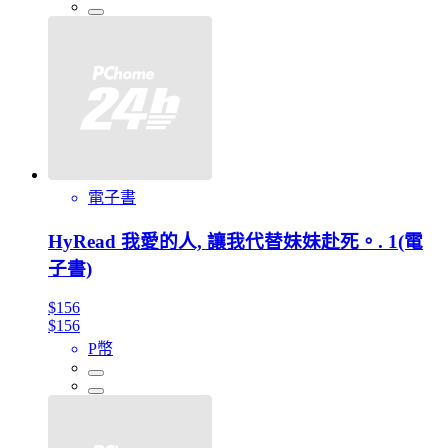
電子書
HyRead 我愛的人, 讓我代替妹妹赴死。. 1(電
子書)
$156
$156
P幣