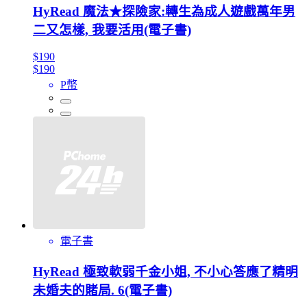
HyRead 魔法★探險家:轉生為成人遊戲萬年男
二又怎樣, 我要活用(電子書)
$190
$190
P幣
電子書
HyRead 極致軟弱千金小姐, 不小心答應了精明
未婚夫的賭局. 6(電子書)