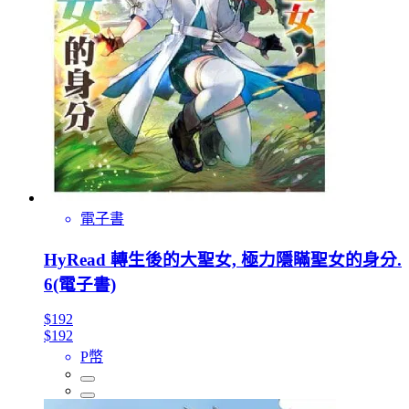
電子書
HyRead 轉生後的大聖女, 極力隱瞞聖女的身分.
6(電子書)
$192
$192
P幣