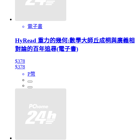
電子書
HyRead 重力的幾何:數學大師丘成桐與廣義相
對論的百年追尋(電子書)
$378
$378
P幣