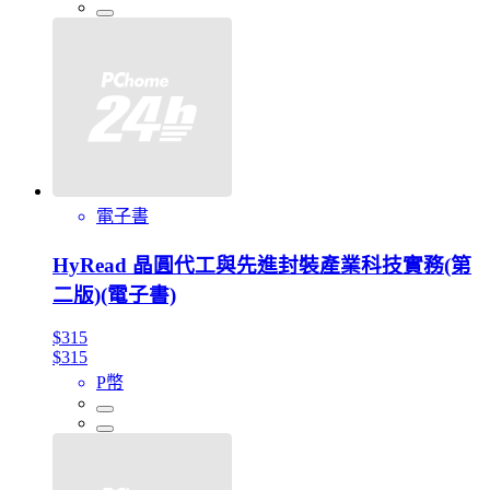
電子書
HyRead 晶圓代工與先進封裝產業科技實務(第
二版)(電子書)
$315
$315
P幣