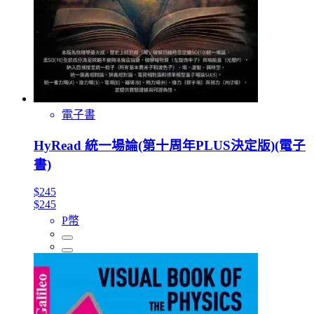
電子書
HyRead 統一場論(第十周年PLUS決定版)(電子
書)
$245
$245
P幣