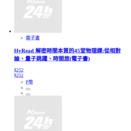
電子書
HyRead 解密時間本質的45堂物理課:從相對
論、量子跳躍、時間旅(電子書)
$252
$252
P幣