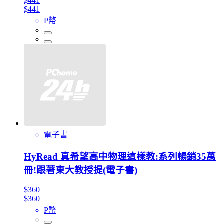
$441
$441
P幣
電子書
HyRead 真希望高中物理這樣教:系列暢銷35萬
冊!跟著東大教授提(電子書)
$360
$360
P幣