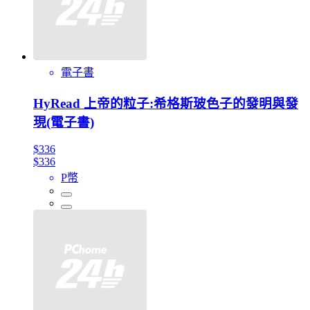
電子書
HyRead 上帝的粒子:希格斯玻色子的發明與發
現(電子書)
$336
$336
P幣