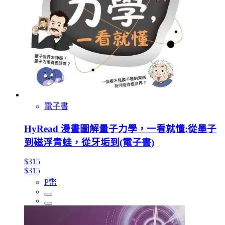
電子書
HyRead 漫畫圖解量子力學，一看就懂:從墨子
到磁浮青蛙，從牙垢到(電子書)
$315
$315
P幣