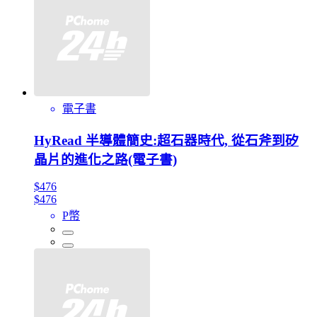
電子書
HyRead 半導體簡史:超石器時代, 從石斧到矽
晶片的進化之路(電子書)
$476
$476
P幣