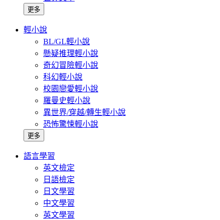
更多
輕小說
BL/GL輕小說
懸疑推理輕小說
奇幻冒險輕小說
科幻輕小說
校園戀愛輕小說
羅曼史輕小說
異世界/穿越/轉生輕小說
恐怖驚悚輕小說
更多
語言學習
英文檢定
日語檢定
日文學習
中文學習
英文學習