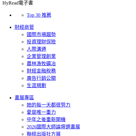
HyRead電子書
Top 30 推薦
財經商管
國際市場趨勢
投資理財保險
人際溝通
企業管理創業
農林漁牧礦冶
財經金融稅務
廣告行銷公關
生涯規劃
書展專區
她的每一天都很努力
愛是唯一重力
中年之後重新開機
2026國際大師論壇選書展
聯經出版社方展