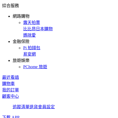
綜合服務
網路購物
露天拍賣
比比昂日本購物
媽咪愛
金融保險
Pi 拍錢包
易安網
旅遊娛樂
PChome 旅遊
最近看過
購物車
我的訂單
顧客中心
追蹤清單
退貨
會員設定
下載 APP