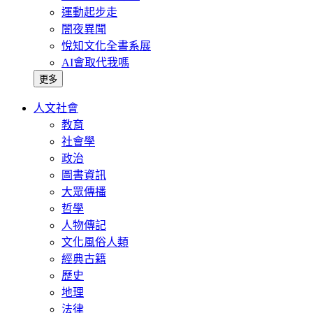
運動起步走
闇夜異聞
悅知文化全書系展
AI會取代我嗎
更多
人文社會
教育
社會學
政治
圖書資訊
大眾傳播
哲學
人物傳記
文化風俗人類
經典古籍
歷史
地理
法律