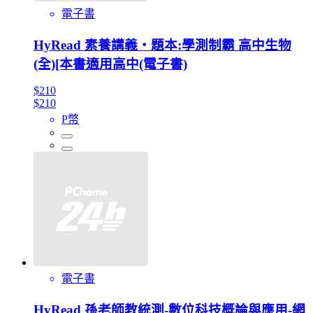
電子書
HyRead 素養講義‧題本:學測制霸 高中生物
(全)[本書適用高中(電子書)
$210
$210
P幣
電子書
HyRead 孫老師教統測-數位科技概論與應用-網