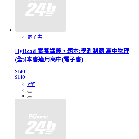
電子書
HyRead 素養講義‧題本:學測制霸 高中物理
(全)[本書適用高中(電子書)
$140
$140
P幣