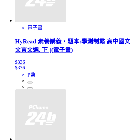
電子書
HyRead 素養講義‧題本:學測制霸 高中國文
文言文選. 下 [(電子書)
$336
$336
P幣