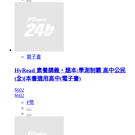
電子書
HyRead 素養講義‧題本:學測制霸 高中公民
(全)[本書適用高中(電子書)
$602
$602
P幣