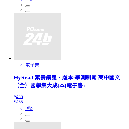
電子書
HyRead 素養講義‧題本:學測制霸 高中國文
（全）國學集大成[本(電子書)
$455
$455
P幣