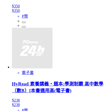
$350
$350
P幣
電子書
HyRead 素養講義‧題本:學測制霸 高中數學
（數B）[本書適用高(電子書)
$238
$238
P幣