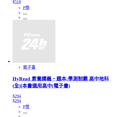
$518
P幣
電子書
HyRead 素養講義‧題本:學測制霸 高中地科
(全)[本書適用高中(電子書)
$294
$294
P幣