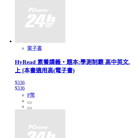
電子書
HyRead 素養講義‧題本:學測制霸 高中英文.
上 [本書適用高(電子書)
$336
$336
P幣