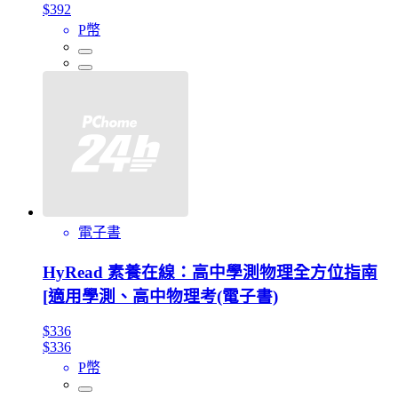
$392
P幣
電子書
HyRead 素養在線：高中學測物理全方位指南
[適用學測、高中物理考(電子書)
$336
$336
P幣