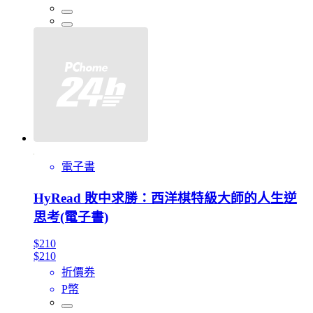
電子書
HyRead 敗中求勝：西洋棋特級大師的人生逆
思考(電子書)
$210
$210
折價券
P幣