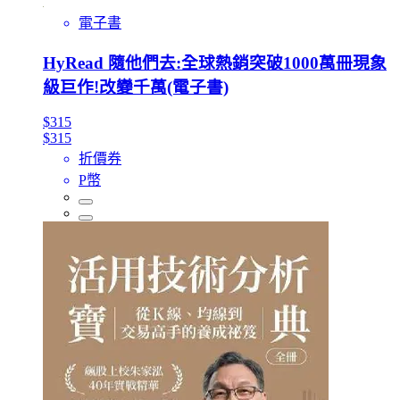
電子書
HyRead 隨他們去:全球熱銷突破1000萬冊現象
級巨作!改變千萬(電子書)
$315
$315
折價券
P幣