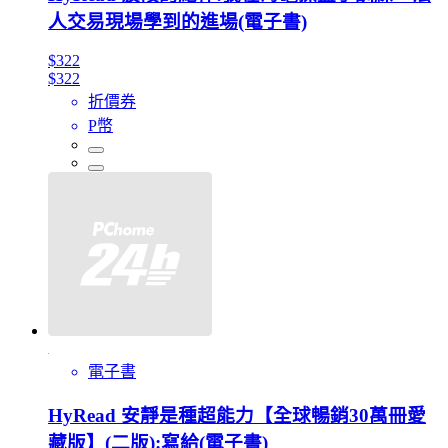
人交易現場學到的進場(電子書)
$322
$322
折價券
P幣
電子書
HyRead 安靜是種超能力【全球暢銷30萬冊愛
藏版】(二版):寫給(電子書)