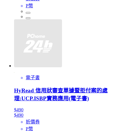
P幣
電子書
HyRead 信用狀審查單據暨拒付案的處
理:UCP.ISBP實務應用(電子書)
$490
$490
折價券
P幣