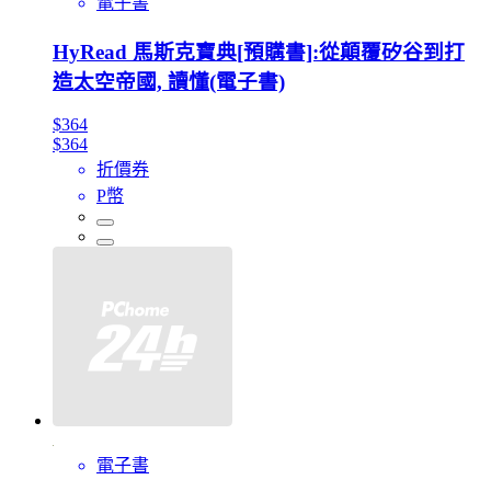
電子書
HyRead 馬斯克寶典[預購書]:從顛覆矽谷到打
造太空帝國, 讀懂(電子書)
$364
$364
折價券
P幣
電子書