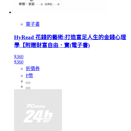
電子書
HyRead 花錢的藝術:打造富足人生的金錢心理
學【附贈財富自由．實(電子書)
$360
$360
折價券
P幣