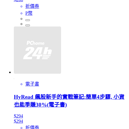
折價券
P幣
電子書
HyRead 飆股新手的實戰筆記:簡單4步驟, 小資
也能季賺30%(電子書)
$294
$294
折價券