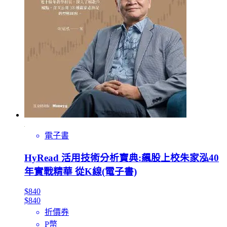
電子書
HyRead 活用技術分析寶典:飆股上校朱家泓40
年實戰精華 從K線(電子書)
$840
$840
折價券
P幣