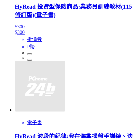
HyRead 投資型保險商品:業務員訓練教材(115
修訂版)(電子書)
$300
$300
折價券
P幣
電子書
HyRead 波段的紀律:我在海龜操盤手訓練、法