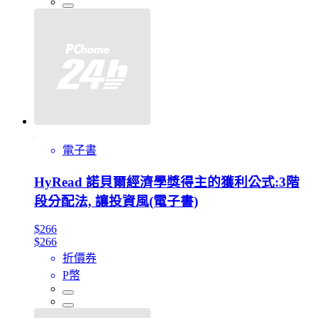
電子書
HyRead 諾貝爾經濟學獎得主的獲利公式:3階
段分配法, 讓投資風(電子書)
$266
$266
折價券
P幣