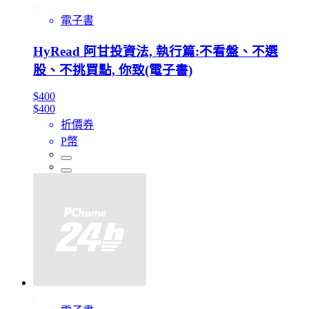
電子書
HyRead 阿甘投資法, 執行篇:不看盤、不選
股、不挑買點, 你致(電子書)
$400
$400
折價券
P幣