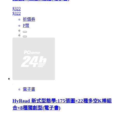
$322
$322
折價券
P幣
電子書
HyRead 新式型態學:175張圖×22種多空K棒組
合×8種獨創型(電子書)