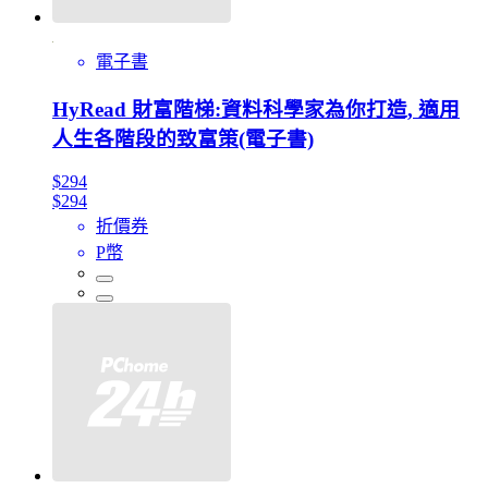
電子書
HyRead 財富階梯:資料科學家為你打造, 適用
人生各階段的致富策(電子書)
$294
$294
折價券
P幣