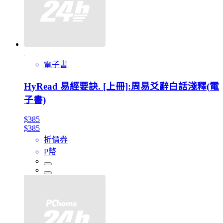
電子書
HyRead 易經要訣. [上冊]:周易爻辭白話淺釋(電
子書)
$385
$385
折價券
P幣