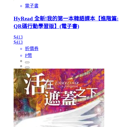
電子書
HyRead 全新!我的第一本韓語課本【進階篇:
QR碼行動學習版】(電子書)
$413
$413
折價券
P幣