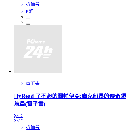
折價券
P幣
電子書
HyRead 了不起的圖帕伊亞:庫克船長的傳奇領
航員(電子書)
$315
$315
折價券