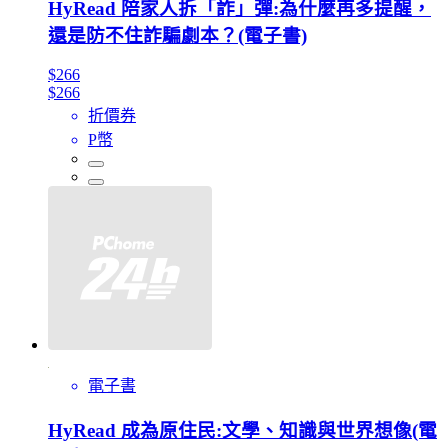
HyRead 陪家人拆「詐」彈:為什麼再多提醒，
還是防不住詐騙劇本？(電子書)
$266
$266
折價券
P幣
電子書
HyRead 成為原住民:文學、知識與世界想像(電