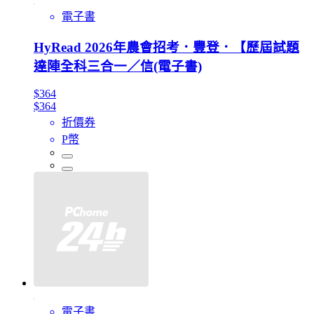
電子書
HyRead 2026年農會招考．豐登．【歷屆試題
達陣全科三合一／信(電子書)
$364
$364
折價券
P幣
電子書