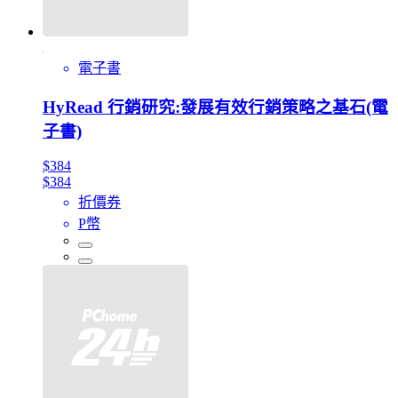
電子書
HyRead 行銷研究:發展有效行銷策略之基石(電
子書)
$384
$384
折價券
P幣