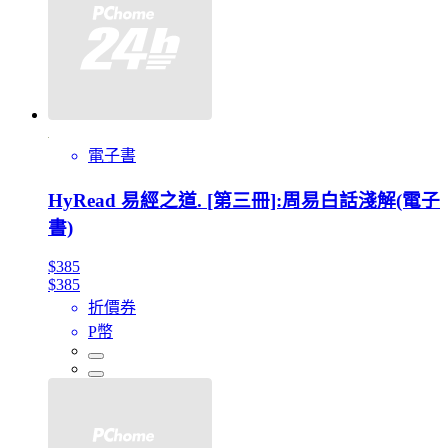
電子書
HyRead 易經之道. [第三冊]:周易白話淺解(電子
書)
$385
$385
折價券
P幣