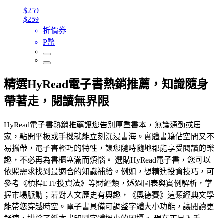
$259
$259
折價券
P幣
精選HyRead電子書熱銷推薦，知識隨身
帶著走，閱讀無界限
HyRead電子書熱銷推薦讓您告別厚重書本，無論通勤或居
家，點開平板或手機就能立刻沉浸書海。實體書籍佔空間又不
易攜帶，電子書輕巧的特性，讓您隨時隨地都能享受閱讀的樂
趣，不必再為書櫃塞滿而煩惱。 選購HyRead電子書，您可以
依照需求找到最適合的知識補給。例如，想精進投資技巧，可
參考《槓桿ETF投資法》等財經類，透過圖表與實例解析，掌
握市場脈動；若對人文歷史有興趣，《奧德賽》這類經典文學
能帶您穿越時空。電子書具備可調整字體大小功能，讓閱讀更