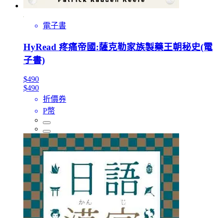
電子書
HyRead 疼痛帝國:薩克勒家族製藥王朝秘史(電
子書)
$490
$490
折價券
P幣