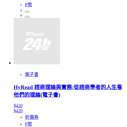
P幣
電子書
HyRead 諮商理論與實務:從諮商學者的人生看
他們的理論(電子書)
$420
$420
折價券
P幣