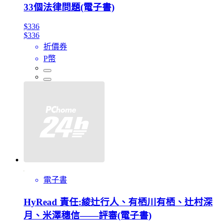
33個法律問題(電子書)
$336
$336
折價券
P幣
電子書
HyRead 責任:綾辻行人、有栖川有栖、辻村深
月、米澤穗信——評審(電子書)