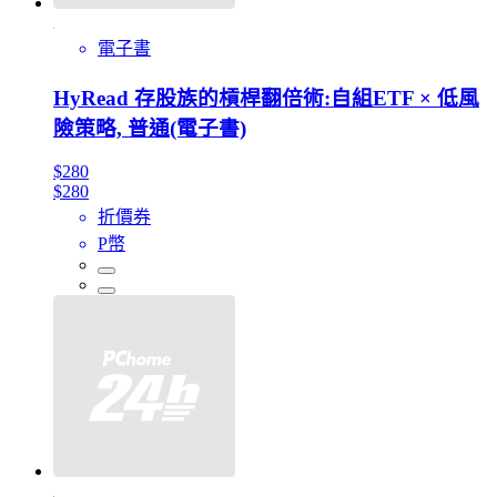
電子書
HyRead 存股族的槓桿翻倍術:自組ETF × 低風
險策略, 普通(電子書)
$280
$280
折價券
P幣