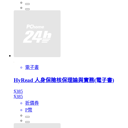
電子書
HyRead 人身保險核保理論與實務(電子書)
$385
$385
折價券
P幣