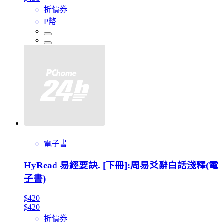
折價券
P幣
電子書
HyRead 易經要訣. [下冊]:周易爻辭白話淺釋(電
子書)
$420
$420
折價券