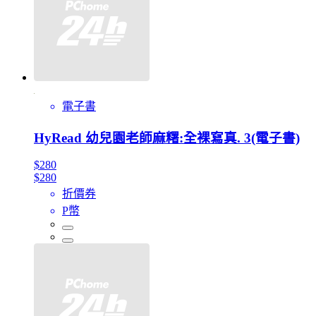
電子書
HyRead 幼兒園老師麻糬:全裸寫真. 3(電子書)
$280
$280
折價券
P幣