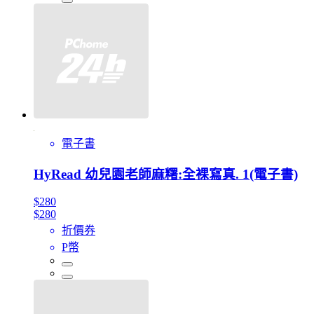
電子書
HyRead 幼兒園老師麻糬:全裸寫真. 1(電子書)
$280
$280
折價券
P幣