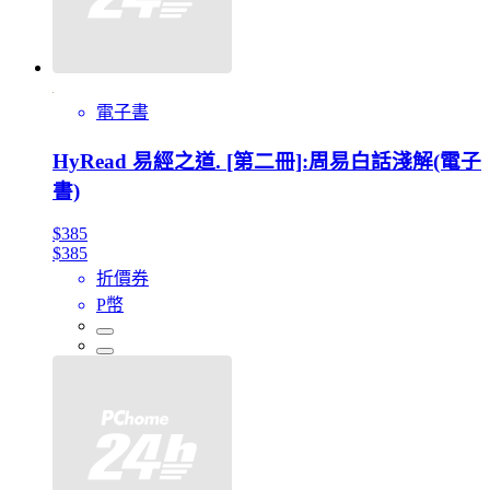
電子書
HyRead 易經之道. [第二冊]:周易白話淺解(電子
書)
$385
$385
折價券
P幣