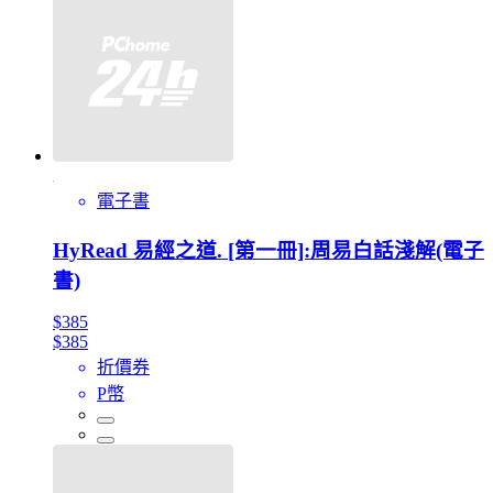
電子書
HyRead 易經之道. [第一冊]:周易白話淺解(電子
書)
$385
$385
折價券
P幣