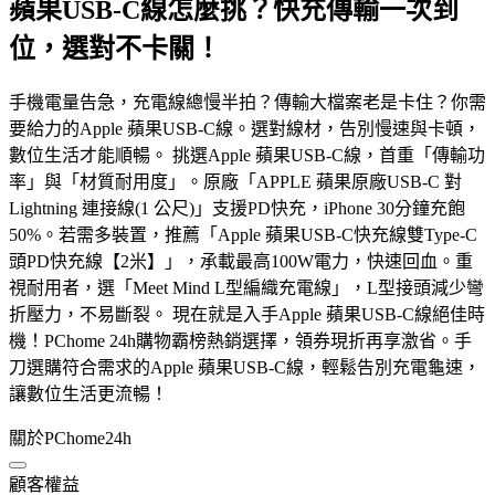
蘋果USB-C線怎麼挑？快充傳輸一次到
位，選對不卡關！
手機電量告急，充電線總慢半拍？傳輸大檔案老是卡住？你需
要給力的Apple 蘋果USB-C線。選對線材，告別慢速與卡頓，
數位生活才能順暢。 挑選Apple 蘋果USB-C線，首重「傳輸功
率」與「材質耐用度」。原廠「APPLE 蘋果原廠USB-C 對
Lightning 連接線(1 公尺)」支援PD快充，iPhone 30分鐘充飽
50%。若需多裝置，推薦「Apple 蘋果USB-C快充線雙Type-C
頭PD快充線【2米】」，承載最高100W電力，快速回血。重
視耐用者，選「Meet Mind L型編織充電線」，L型接頭減少彎
折壓力，不易斷裂。 現在就是入手Apple 蘋果USB-C線絕佳時
機！PChome 24h購物霸榜熱銷選擇，領券現折再享激省。手
刀選購符合需求的Apple 蘋果USB-C線，輕鬆告別充電龜速，
讓數位生活更流暢！
關於PChome24h
顧客權益