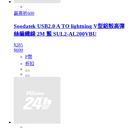
最高折600
Soodatek USB2.0 A TO lightning V型鋁殼高彈
絲編織線 2M 藍 SUL2-AL200VBU
$285
$699
P幣
折扣