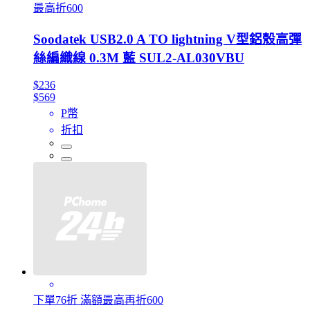
最高折600
Soodatek USB2.0 A TO lightning V型鋁殼高彈
絲編織線 0.3M 藍 SUL2-AL030VBU
$236
$569
P幣
折扣
下單76折 滿額最高再折600