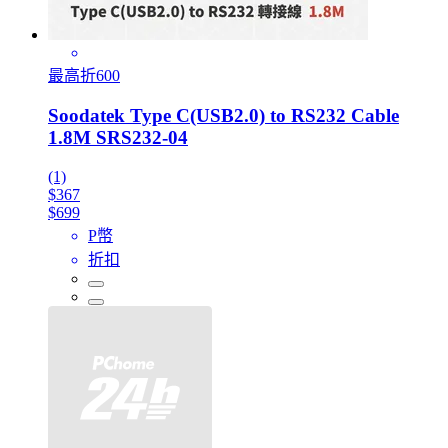
最高折600
Soodatek Type C(USB2.0) to RS232 Cable
1.8M SRS232-04
(1)
$367
$699
P幣
折扣