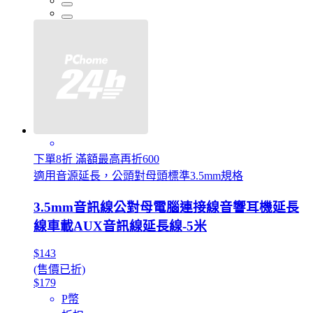
下單8折 滿額最高再折600
適用音源延長，公頭對母頭標準3.5mm規格
3.5mm音訊線公對母電腦連接線音響耳機延長
線車載AUX音訊線延長線-5米
$143
(售價已折)
$179
P幣