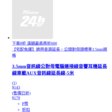
下單8折 滿額最高再折600
【宅配免運】適用音源延長，公頭對母頭標準3.5mm規
格
3.5mm音訊線公對母電腦連接線音響耳機延長
線車載AUX音訊線延長線-5米
(1)
$143
(售價已折)
$179
P幣
折扣