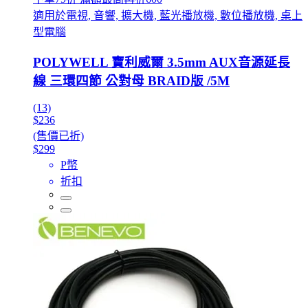
適用於電視, 音響, 擴大機, 藍光播放機, 數位播放機, 桌上
型電腦
POLYWELL 寶利威爾 3.5mm AUX音源延長
線 三環四節 公對母 BRAID版 /5M
(13)
$236
(售價已折)
$299
P幣
折扣