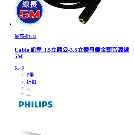
最高折600
Cable 凱堡 3.5立體公-3.5立體母鍍金頭音源線
5M
$149
P幣
折扣