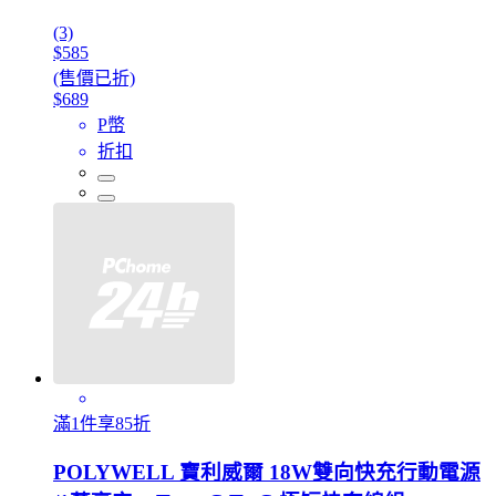
(3)
$585
(售價已折)
$689
P幣
折扣
滿1件享85折
POLYWELL 寶利威爾 18W雙向快充行動電源