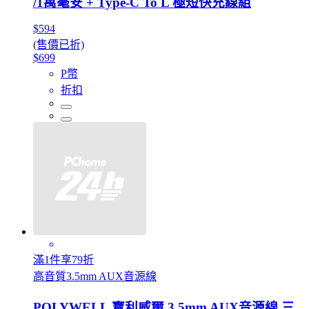
/1萬毫安 + Type-C To L 極短快充線組
$594
(售價已折)
$699
P幣
折扣
滿1件享79折
高音質3.5mm AUX音源線
POLYWELL 寶利威爾 3.5mm AUX音源線 三