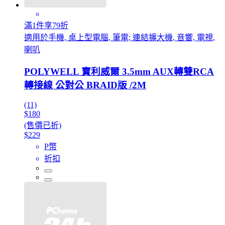
滿1件享79折
適用於手機, 桌上型電腦, 筆電; 連結擴大機, 音響, 電視,
喇叭
POLYWELL 寶利威爾 3.5mm AUX轉雙RCA
轉接線 公對公 BRAID版 /2M
(11)
$180
(售價已折)
$229
P幣
折扣