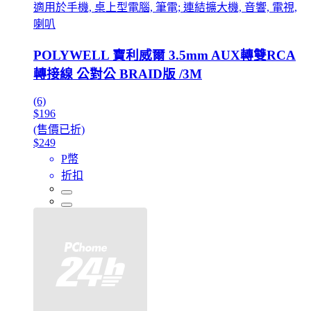
適用於手機, 桌上型電腦, 筆電; 連結擴大機, 音響, 電視,
喇叭
POLYWELL 寶利威爾 3.5mm AUX轉雙RCA
轉接線 公對公 BRAID版 /3M
(6)
$196
(售價已折)
$249
P幣
折扣