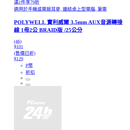
滿1件享79折
適用於手機或電競耳麥, 連結桌上型電腦, 筆電
POLYWELL 寶利威爾 3.5mm AUX音源轉接
線 1母2公 BRAID版 /25公分
(46)
$101
(售價已折)
$129
P幣
折扣