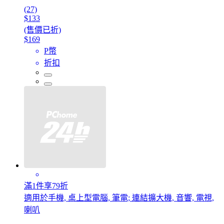
(27)
$133
(售價已折)
$169
P幣
折扣
滿1件享79折
適用於手機, 桌上型電腦, 筆電; 連結擴大機, 音響, 電視,
喇叭