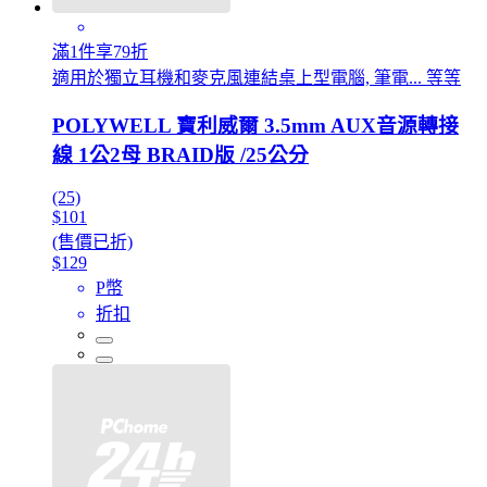
滿1件享79折
適用於獨立耳機和麥克風連結桌上型電腦, 筆電... 等等
POLYWELL 寶利威爾 3.5mm AUX音源轉接
線 1公2母 BRAID版 /25公分
(25)
$101
(售價已折)
$129
P幣
折扣