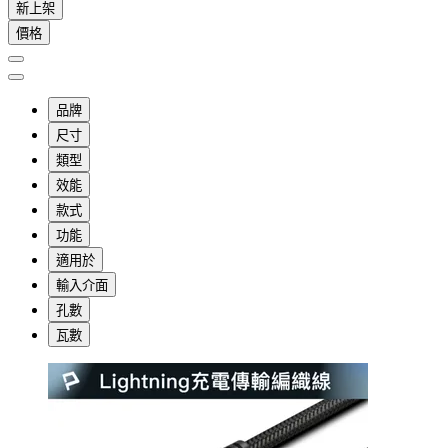
新上架
價格
品牌
尺寸
類型
效能
款式
功能
適用於
輸入介面
孔數
瓦數