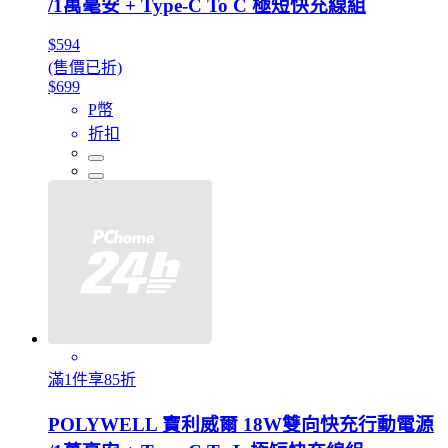
/1萬毫安 + Type-C To C 極短快充線組
$594
(售價已折)
$699
P幣
折扣
滿1件享85折
POLYWELL 寶利威爾 18W雙向快充行動電源