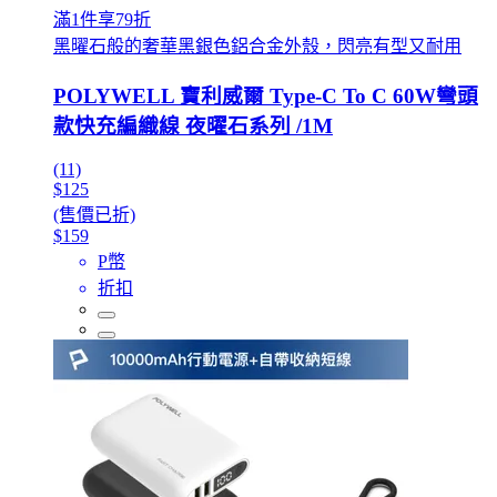
滿1件享79折
黑曜石般的奢華黑銀色鋁合金外殼，閃亮有型又耐用
POLYWELL 寶利威爾 Type-C To C 60W彎頭
款快充編織線 夜曜石系列 /1M
(11)
$125
(售價已折)
$159
P幣
折扣