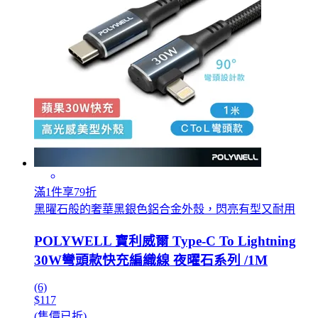
滿1件享79折
黑曜石般的奢華黑銀色鋁合金外殼，閃亮有型又耐用
POLYWELL 寶利威爾 Type-C To Lightning
30W彎頭款快充編織線 夜曜石系列 /1M
(6)
$117
(售價已折)