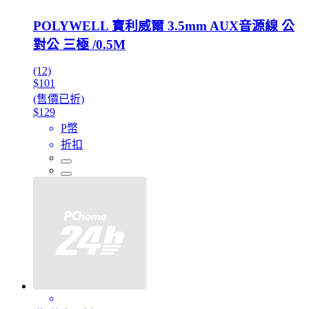
POLYWELL 寶利威爾 3.5mm AUX音源線 公
對公 三極 /0.5M
(12)
$101
(售價已折)
$129
P幣
折扣