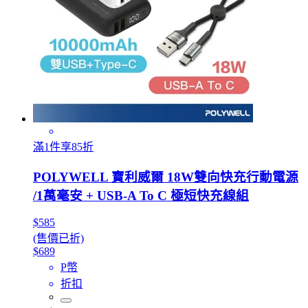
滿1件享85折
POLYWELL 寶利威爾 18W雙向快充行動電源
/1萬毫安 + USB-A To C 極短快充線組
$585
(售價已折)
$689
P幣
折扣