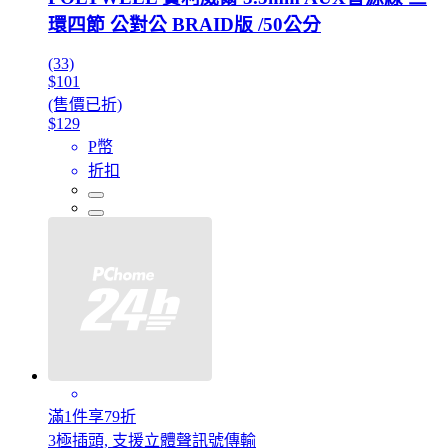
環四節 公對公 BRAID版 /50公分
(33)
$101
(售價已折)
$129
P幣
折扣
滿1件享79折
3極插頭, 支援立體聲訊號傳輸