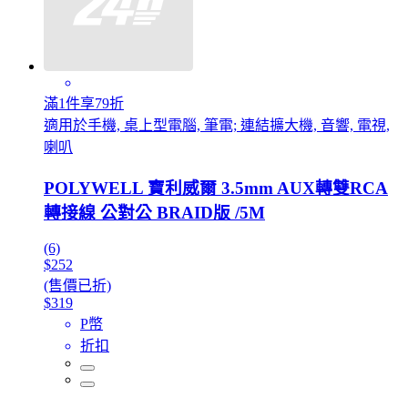
滿1件享79折
適用於手機, 桌上型電腦, 筆電; 連結擴大機, 音響, 電視,
喇叭
POLYWELL 寶利威爾 3.5mm AUX轉雙RCA
轉接線 公對公 BRAID版 /5M
(6)
$252
(售價已折)
$319
P幣
折扣