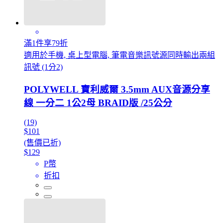
滿1件享79折
適用於手機, 桌上型電腦, 筆電音樂訊號源同時輸出兩組
訊號 (1分2)
POLYWELL 寶利威爾 3.5mm AUX音源分享
線 一分二 1公2母 BRAID版 /25公分
(19)
$101
(售價已折)
$129
P幣
折扣