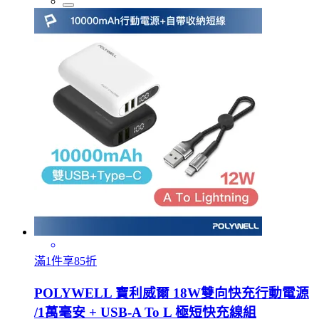
滿1件享85折
POLYWELL 寶利威爾 18W雙向快充行動電源
/1萬毫安 + USB-A To L 極短快充線組