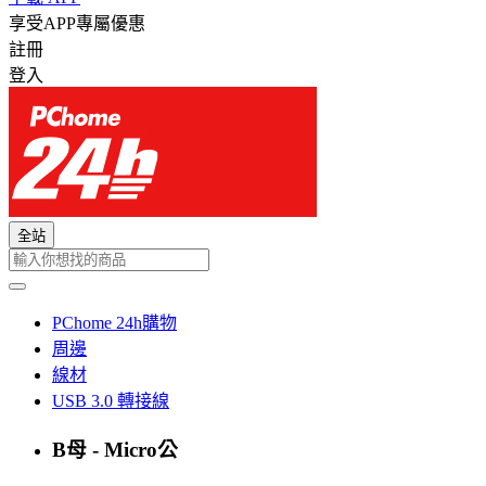
享受APP專屬優惠
註冊
登入
全站
PChome 24h購物
周邊
線材
USB 3.0 轉接線
B母 - Micro公