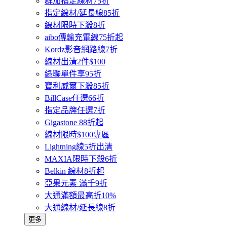
群加指定線材75折
指定線材/延長線85折
線材限時下殺8折
aibo傳輸充電線75折起
Kordz影音網路線7折
線材出清2件$100
綠聯單件享95折
寶利威爾下殺85折
BillCase任選66折
指定品牌任選7折
Gigastone 88折起
線材限時$100專區
Lightning線5折出清
MAXIA限時下殺6折
Belkin 線材8折起
亞果元素 滿千9折
大通滿額最高折10%
大通線材/延長線8折
更多