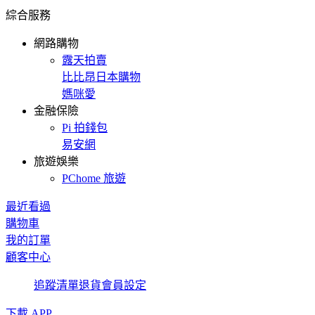
綜合服務
網路購物
露天拍賣
比比昂日本購物
媽咪愛
金融保險
Pi 拍錢包
易安網
旅遊娛樂
PChome 旅遊
最近看過
購物車
我的訂單
顧客中心
追蹤清單
退貨
會員設定
下載 APP