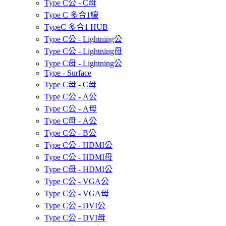
Type C公 - C母
Type C 多合1線
TypeC 多合1 HUB
Type C公 - Lightning公
Type C公 - Lightning母
Type C母 - Lightning公
Type - Surface
Type C母 - C母
Type C公 - A公
Type C公 - A母
Type C母 - A公
Type C公 - B公
Type C公 - HDMI公
Type C公 - HDMI母
Type C母 - HDMI公
Type C公 - VGA公
Type C公 - VGA母
Type C公 - DVI公
Type C公 - DVI母