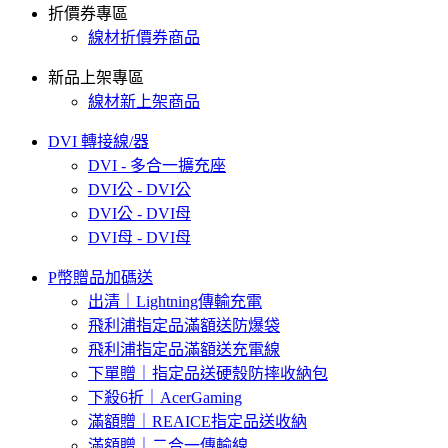
折價券專區
線材折價券商品
新品上架專區
線材新上架商品
DVI 轉接線/器
DVI - 多合一擴充座
DVI公 - DVI公
DVI公 - DVI母
DVI母 - DVI母
P幣贈品加碼送
出清｜Lightning傳輸充電
飛利浦指定品滿額送防爆袋
飛利浦指定品滿額送充電線
下單贈｜指定品送硬殼防摔收納包
下殺6折｜AcerGaming
滿額贈｜REAICE指定品送收納
滿額贈｜二合一傳輸線