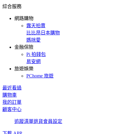
綜合服務
網路購物
露天拍賣
比比昂日本購物
媽咪愛
金融保險
Pi 拍錢包
易安網
旅遊娛樂
PChome 旅遊
最近看過
購物車
我的訂單
顧客中心
追蹤清單
退貨
會員設定
下載 APP