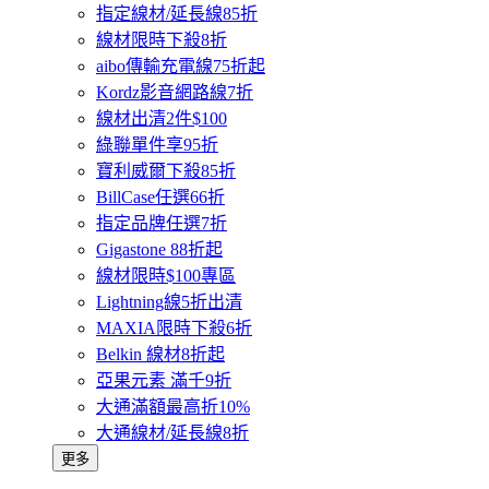
指定線材/延長線85折
線材限時下殺8折
aibo傳輸充電線75折起
Kordz影音網路線7折
線材出清2件$100
綠聯單件享95折
寶利威爾下殺85折
BillCase任選66折
指定品牌任選7折
Gigastone 88折起
線材限時$100專區
Lightning線5折出清
MAXIA限時下殺6折
Belkin 線材8折起
亞果元素 滿千9折
大通滿額最高折10%
大通線材/延長線8折
更多