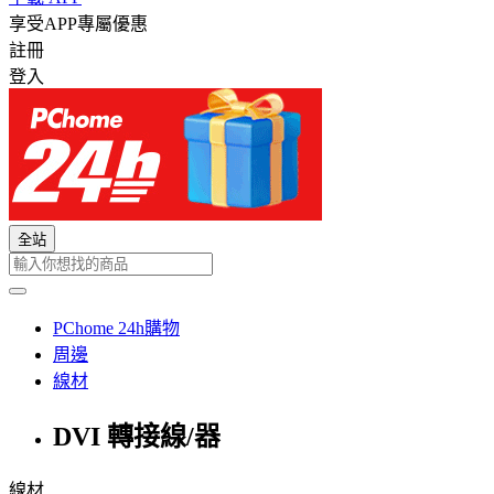
享受APP專屬優惠
註冊
登入
全站
PChome 24h購物
周邊
線材
DVI 轉接線/器
線材