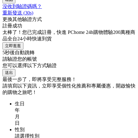
沒收到驗證碼嗎？
重新發送
(
30
s)
更換其他驗證方式
註冊成功
太棒了！您已完成註冊，快進 PChome 24h購物體驗200萬種商
品全台24小時快速到貨
立即逛逛
5
秒後自動跳轉
請驗證您的帳號
您可以選擇以下方式驗證
送出
最後一步了，即將享受完整服務！
請填寫以下資訊，立即享受個性化推薦和專屬優惠，開啟愉快
的購物之旅吧！
生日
年
月
日
性別
請選擇性別