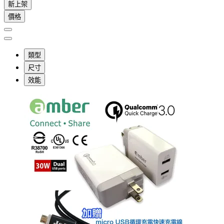
新上架
價格
類型
尺寸
效能