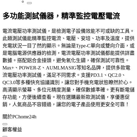
多功能測試儀器，精準監控電壓電流
電流電壓功率測試儀，是檢測電子設備效能不可或缺的工具。
此類測試儀能精準監控電流、電壓、安培、功率及溫度，提供
充電狀況一目了然的顯示。無論是Type-C單向或雙向介面，或
是電腦電源供應器的檢測，電流電壓功率測試儀都能提供詳盡
數據。搭配鋁合金接頭，避免氧化生鏽，確保測試可靠性。
Max+、POWER-Z、AUMLMASIG等知名品牌，提供多款電
流電壓功率測試儀，滿足不同需求。支援PD3.1、QC2.0、
QC3.0等多種快充協議識別，讓您對手機充電狀態瞭然於心。
高清顯示螢幕、多位元精度測量，確保數據準確。更有斷電儲
存功能，方便後續查看。現在選購最新款測試儀，享優惠促
銷，人氣商品不容錯過，讓您的電子產品使用更安全可靠！
關於PChome24h
顧客權益