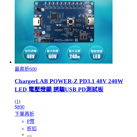
最高折600
ChargerLAB POWER-Z PD3.1 48V 240W
LED 電壓燈顯 誘騙USB PD測試板
(1)
$890
下單再折
P幣
折扣