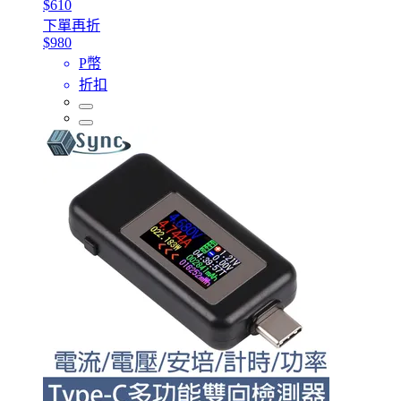
$610
下單再折
$980
P幣
折扣