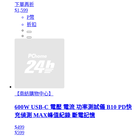
下單再折
$1,599
P幣
折扣
【南紡購物中心】
600W USB-C 電壓 電流 功率測試儀 B10 PD快
充偵測 MAX峰值紀錄 斷電記憶
$499
$599