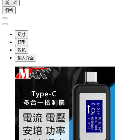
新上架
價格
尺寸
類型
效能
輸入介面