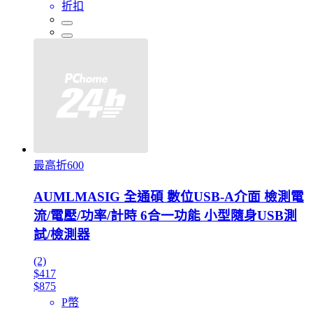
折扣
最高折600
AUMLMASIG 全通碩 數位USB-A介面 檢測電
流/電壓/功率/計時 6合一功能 小型隨身USB測
試/檢測器
(2)
$417
$875
P幣