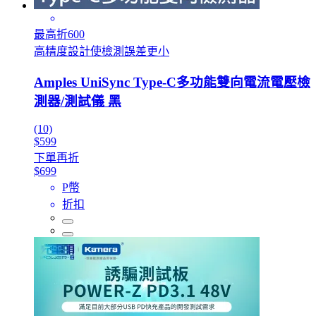
最高折600
高精度設計使檢測誤差更小
Amples UniSync Type-C多功能雙向電流電壓檢
測器/測試儀 黑
(10)
$599
下單再折
$699
P幣
折扣