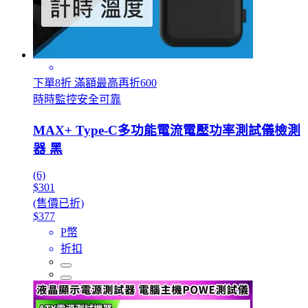
下單8折 滿額最高再折600
時時監控安全可靠
MAX+ Type-C多功能電流電壓功率測試儀檢測
器 黑
(6)
$301
(售價已折)
$377
P幣
折扣