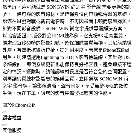
然黑屏，這可能就是 SONGWIN 尚之宇 影音線 需要更換的訊
號。一條可靠的影音線材，是確保數位內容順暢傳遞的基礎，
讓您在遊戲對戰或觀賞電影時，不再因畫面卡頓而感到掃興。
針對不同影音設備，SONGWIN 尚之宇提供專屬解決方案。
以協會認證2.1版公對公HDMI線為例，它支援8K超高畫質，
能處理每秒60幀的影像訊號，確保細膩畫質無損。其尼龍編織
外層，有效抵抗彎折拉扯，提升耐用度。若您是iPhone或iPad
用戶，則建議選用Lightning to HDTV影音傳輸線，其針對IOS
系統設計，即使系統更新也能保持良好相容性，避免連接不穩
定的情況。選購時，請確認線材長度是否符合您的空間配置。
別再讓劣質線材影響您的娛樂品質。立即選購 SONGWIN 尚
之宇 影音線，讓影像清晰、聲音同步，享受無縫接軌的數位
生活。現在下單，讓您的影音裝備發揮應有的性能。
關於PChome24h
顧客權益
其他服務