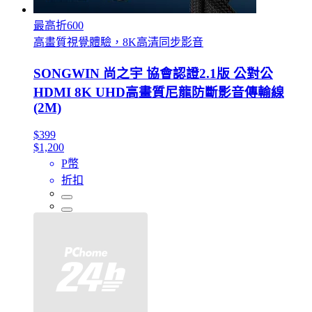
最高折600
高畫質視覺體驗，8K高清同步影音
SONGWIN 尚之宇 協會認證2.1版 公對公
HDMI 8K UHD高畫質尼龍防斷影音傳輸線
(2M)
$399
$1,200
P幣
折扣