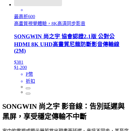
最高折600
高畫質視覺體驗，8K高清同步影音
SONGWIN 尚之宇 協會認證2.1版 公對公
HDMI 8K UHD高畫質尼龍防斷影音傳輸線
(2M)
$381
$1,200
P幣
折扣
SONGWIN 尚之宇 影音線：告別延遲與
黑屏，享受穩定傳輸不中斷
家中的電視或顯示器若常出現畫面延遲、音訊不同步，甚至突