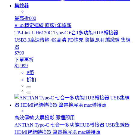
最高折600
RJ45穩定連線 原廠1年換新
TP-Link UH6120C Type-C 6合1多功能HUB轉接器
USB3.0高速傳輸 4K高清 PD快充 隨插即用 編織線 集線
器
$799
下單再折
$1,999
P幣
折扣
高效傳輸 大屏投影 即插即用
ANTIAN Type-C 七合一多功能HUB轉接器 USB集線器
HDMI智能轉換器 筆電擴展塢 mac轉接頭