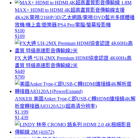
MAX+ HDMI to HDMI 4K超高畫質影音傳輸線支援
4Kx2K電視/2160P/3D/乙太網路/電視/DVD藍光多媒體播
放機/機上盒/遊樂器/PS4 Pro/電腦/螢幕投影機
$100
$109
PX 大通 *UH-2MX Premium HDMI協會認證 4K60Hz高
畫質 特級高速影音傳輸線2米
$449
$799
ANKER 美國Anker Type-C即USB-C轉HDMI連接線4K解
析度轉接器A83120A21(超高清分辨率)
$1,199
$1,439