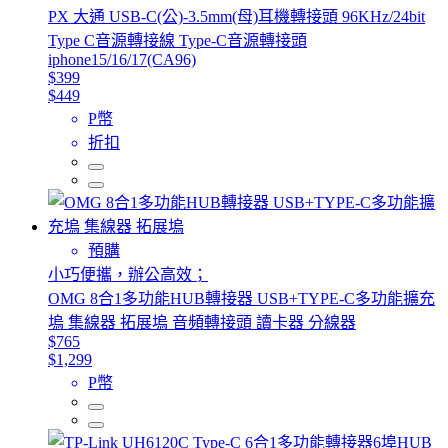
PX 大通 USB-C(公)-3.5mm(母)耳機轉接頭 96KHz/24bit
Type C音源轉接線 Type-C音源轉接頭
iphone15/16/17(CA96)
$399
$449
P幣
折扣
預購
小巧便攜，辦公高效；
OMG 8合1多功能HUB轉接器 USB+TYPE-C多功能擴充
塢 集線器 拓展塢 音頻轉接頭 讀卡器 分線器
$765
$1,299
P幣