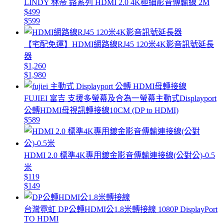
LINDY 林帝 鉻系列 HDMI 2.0 4K極細影音傳輸線 2M
$499
$599
【宅配免運】HDMI網路線RJ45 120米4K影音訊號延長
器
$1,260
$1,980
FUJIEI 富吉 支援多螢幕及合為一螢幕主動式Displayport
公轉HDMI母視訊轉接線10CM (DP to HDMI)
$589
HDMI 2.0 標準4K專用鍍金影音傳輸連接線(公對公)-0.5
米
$119
$149
台灣霓虹 DP公轉HDMI公1.8米轉接線 1080P DisplayPort
TO HDMI