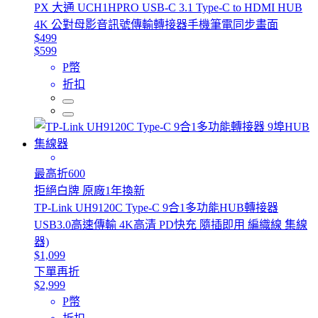
PX 大通 UCH1HPRO USB-C 3.1 Type-C to HDMI HUB
4K 公對母影音訊號傳輸轉接器手機筆電同步畫面
$499
$599
P幣
折扣
最高折600
拒絕白牌 原廠1年換新
TP-Link UH9120C Type-C 9合1多功能HUB轉接器
USB3.0高速傳輸 4K高清 PD快充 隨插即用 編織線 集線
器)
$1,099
下單再折
$2,999
P幣