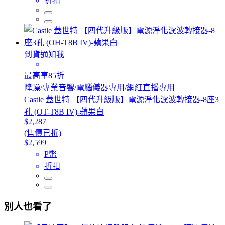
折扣
到貨通知我
最高享85折
降躁/專業音響/電腦儀器專用/網紅直播專用
Castle 蓋世特 【四代升級版】電源淨化濾波轉接器-8座3
孔 (OT-T8B IV)-蘋果白
$2,287
(售價已折)
$2,599
P幣
折扣
別人也看了