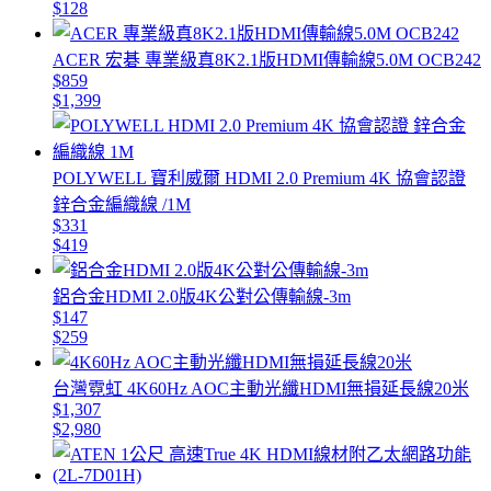
$128
ACER 宏碁 專業級真8K2.1版HDMI傳輸線5.0M OCB242
$859
$1,399
POLYWELL 寶利威爾 HDMI 2.0 Premium 4K 協會認證
鋅合金編織線 /1M
$331
$419
鋁合金HDMI 2.0版4K公對公傳輸線-3m
$147
$259
台灣霓虹 4K60Hz AOC主動光纖HDMI無損延長線20米
$1,307
$2,980