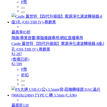
P幣
最高享85折
降躁/專業音響/電腦儀器專用/網紅直播專用
Castle 蓋世特 【四代升級版】電源淨化濾波轉接器-8座3
孔 (OH-T8B IV)-尊爵黑
$2,287
(售價已折)
$2,599
P幣
折扣
最高折130