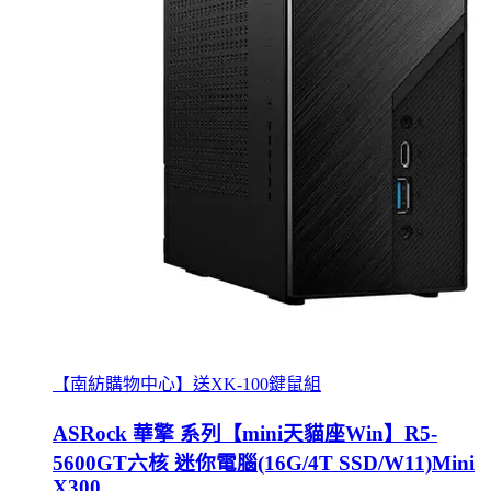
【南紡購物中心】送XK-100鍵鼠組
ASRock 華擎 系列【mini天貓座Win】R5-
5600GT六核 迷你電腦(16G/4T SSD/W11)Mini
X300