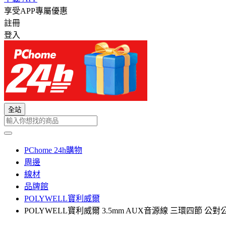
享受APP專屬優惠
註冊
登入
全站
PChome 24h購物
周邊
線材
品牌館
POLYWELL寶利威爾
POLYWELL寶利威爾 3.5mm AUX音源線 三環四節 公對公 