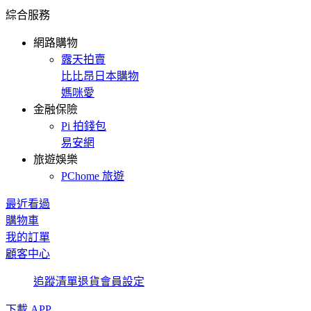
綜合服務
網路購物
露天拍賣
比比昂日本購物
媽咪愛
金融保險
Pi 拍錢包
易安網
旅遊娛樂
PChome 旅遊
最近看過
購物車
我的訂單
顧客中心
追蹤清單
退貨
會員設定
下載 APP