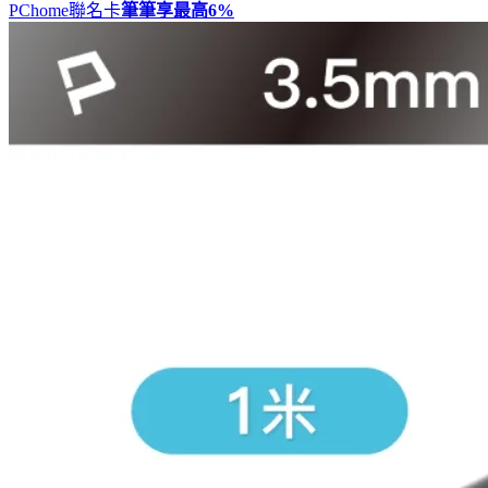
PChome聯名卡
筆筆享最高
6%