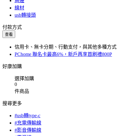
周邊
線材
usb轉接頭
付款方式
查看
信用卡、無卡分期、行動支付，與其他多種方式
PChome 聯名卡最高6%，新戶再享首刷禮800P
好康加購
選擇加購
0
件商品
搜尋更多
#usb轉type-c
#充電傳輸線
#影音傳輸線