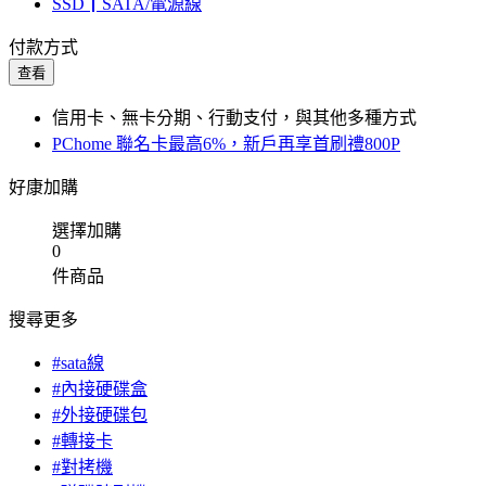
SSD┃SATA/電源線
付款方式
查看
信用卡、無卡分期、行動支付，與其他多種方式
PChome 聯名卡最高6%，新戶再享首刷禮800P
好康加購
選擇加購
0
件商品
搜尋更多
#sata線
#內接硬碟盒
#外接硬碟包
#轉接卡
#對拷機