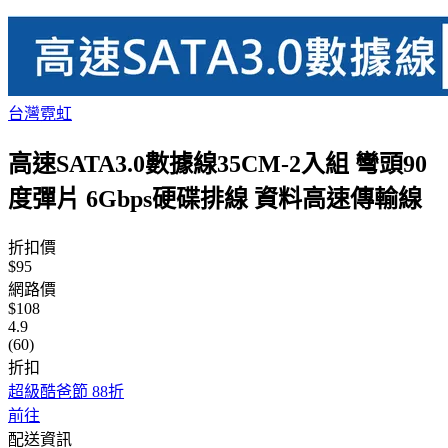
台灣霓虹
高速SATA3.0數據線35CM-2入組 彎頭90
度彈片 6Gbps硬碟排線 資料高速傳輸線
折扣價
$95
網路價
$108
4.9
(60)
折扣
超級酷爸節 88折
前往
配送資訊