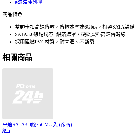
#磁碟陣列機
商品特色
雙頭卡扣高速傳輸，傳輸速率達6Gbps，相容SATA設備
SATA3.0鍍錫銅芯+鋁箔遮罩，硬碟資料高速傳輸線
採用阻燃PVC材質，耐高溫、不斷裂
相關商品
高速SATA3.0線35CM-2入 (廠商)
$95