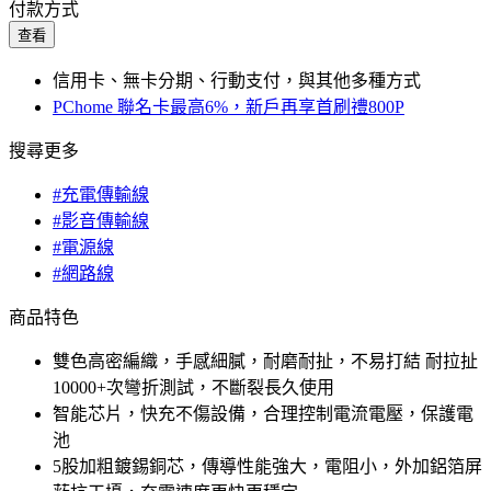
付款方式
查看
信用卡、無卡分期、行動支付，與其他多種方式
PChome 聯名卡最高6%，新戶再享首刷禮800P
搜尋更多
#充電傳輸線
#影音傳輸線
#電源線
#網路線
商品特色
雙色高密編織，手感細膩，耐磨耐扯，不易打結 耐拉扯
10000+次彎折測試，不斷裂長久使用
智能芯片，快充不傷設備，合理控制電流電壓，保護電
池
5股加粗鍍錫銅芯，傳導性能強大，電阻小，外加鋁箔屏