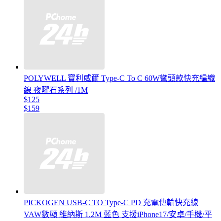
POLYWELL 寶利威爾 Type-C To C 60W彎頭款快充編織
線 夜曜石系列 /1M
$125
$159
PICKOGEN USB-C TO Type-C PD 充電傳輸快充線
VAW數顯 維納斯 1.2M 藍色 支援iPhone17/安卓/手機/平