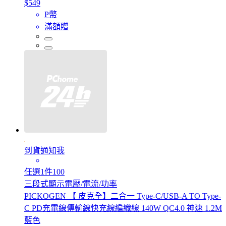
$549
P幣
滿額贈
到貨通知我
任選1件100
三段式顯示電壓/電流/功率
PICKOGEN 【 皮克全】二合一 Type-C/USB-A TO Type-
C PD充電線傳輸線快充線編織線 140W QC4.0 神速 1.2M
藍色